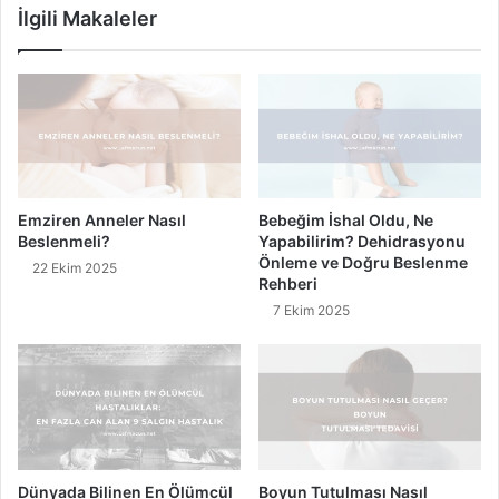
İlgili Makaleler
r
h
e
a
n
l
G
ı
ı
1
d
0
a
K
l
e
a
d
Emziren Anneler Nasıl
Bebeğim İshal Oldu, Ne
r
i
Beslenmeli?
Yapabilirim? Dehidrasyonu
,
C
Önleme ve Doğru Beslenme
22 Ekim 2025
B
i
Rehberi
u
n
7 Ekim 2025
n
s
l
i
a
r
ı
M
u
t
Dünyada Bilinen En Ölümcül
Boyun Tutulması Nasıl