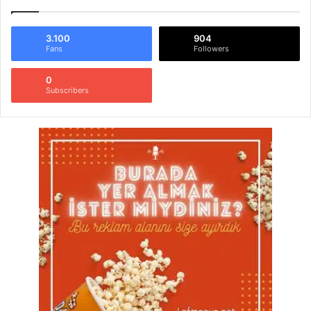
3.100
904
Fans
Followers
0
Subscribers