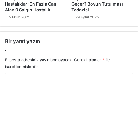
l
Hastalıklar: En Fazla Can
Geçer? Boyun Tutulması
a
Alan 9 Salgın Hastalık
Tedavisi
k
5 Ekim 2025
29 Eylül 2025
a
B
i
Bir yanıt yazın
l
m
e
E-posta adresiniz yayınlanmayacak.
Gerekli alanlar
*
ile
l
işaretlenmişlerdir
i
s
Y
i
n
o
i
r
z
u
!
m
*