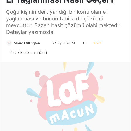
Çoğu kişinin dert yandığı bir konu olan el
yağlanması ve bunun tabi ki de çözümü
mevcuttur. Bazen basit çözümü olabilmektedir.
Detaylar yazımızda.
Mario Millington
B
24 Eylül 2024
0
1.571
i
2 dakika okuma süresi
r
e
-
p
o
s
t
a
g
ö
n