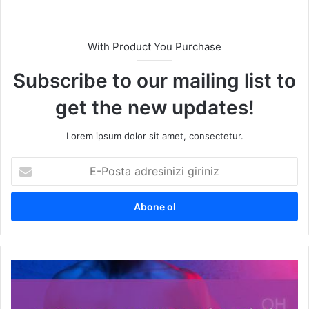
With Product You Purchase
Subscribe to our mailing list to
get the new updates!
Lorem ipsum dolor sit amet, consectetur.
E
-
P
o
s
t
a
a
T
d
e
r
s
e