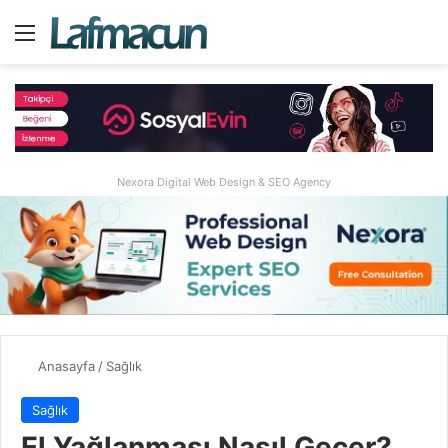
Menü
A
Nexora Digital Web Design & SEO Agency
Anasayfa
/
Sağlık
Sağlık
El Yağlanması Nasıl Geçer?