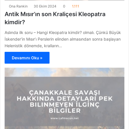
Ona Rankin
30 Ekim 2024
0
1.111
Antik Mısır’ın son Kraliçesi Kleopatra
kimdir?
Aslında ilk soru – Hangi Kleopatra kimdir? olmalı. Çünkü Büyük
İskender’in Mısır’ı Perslerin elinden almasından sonra başlayan
Helenistik dönemde, kralların…
Devamını Oku »