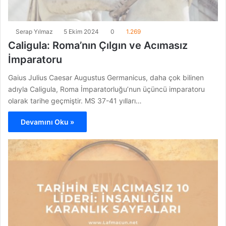
Serap Yılmaz
5 Ekim 2024
0
1.269
Caligula: Roma’nın Çılgın ve Acımasız
İmparatoru
Gaius Julius Caesar Augustus Germanicus, daha çok bilinen
adıyla Caligula, Roma İmparatorluğu’nun üçüncü imparatoru
olarak tarihe geçmiştir. MS 37-41 yılları…
Devamını Oku »