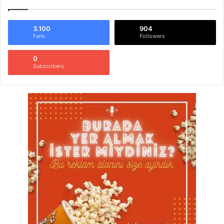
3.100
904
Fans
Followers
0
Subscribers