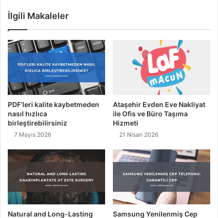
n
n
İlgili Makaleler
i
i
z
K
u
r
m
a
k
İ
s
PDF’leri kalite kaybetmeden
Ataşehir Evden Eve Nakliyat
t
nasıl hızlıca
ile Ofis ve Büro Taşıma
e
birleştirebilirsiniz
Hizmeti
y
7 Mayıs 2026
21 Nisan 2026
e
n
l
e
r
İ
ç
i
Natural and Long-Lasting
Samsung Yenilenmiş Cep