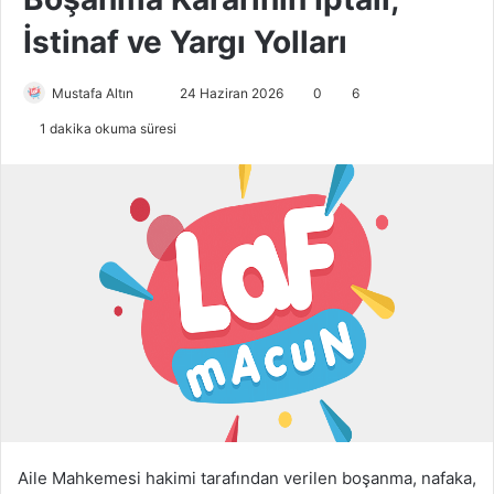
İstinaf ve Yargı Yolları
Mustafa Altın
B
24 Haziran 2026
0
6
i
1 dakika okuma süresi
r
e
-
p
o
s
t
a
g
ö
n
d
e
Aile Mahkemesi hakimi tarafından verilen boşanma, nafaka,
r