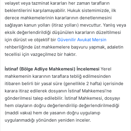
velayet veya tazminat kararları her zaman tarafların
m
beklentilerini karşılamayabilir. Hukuk sistemimizde, ilk
e
derece mahkemelerinin kararlarının denetlenmesini
k
sağlayan kanun yolları (itiraz yolları) mevcuttur. Yanlış veya
eksik değerlendirildiği düşünülen kararların düzeltilmesi
için dürüst ve objektif bir
Güvenilir Avukat Mersin
rehberliğinde üst mahkemelere başvuru yapmak, adaletin
tecellisi için vazgeçilmez bir haktır.
İstinaf (Bölge Adliye Mahkemesi) İncelemesi
Yerel
mahkemenin kararının taraflara tebliğ edilmesinden
itibaren belirli bir yasal süre (genellikle 2 hafta) içerisinde
karara itiraz edilerek dosyanın İstinaf Mahkemesi’ne
gönderilmesi talep edilebilir. İstinaf Mahkemesi, dosyayı
hem olayların doğru değerlendirilip değerlendirilmediği
(maddi vakıa) hem de yasanın doğru uygulanıp
uygulanmadığı yönünden yeniden inceler.