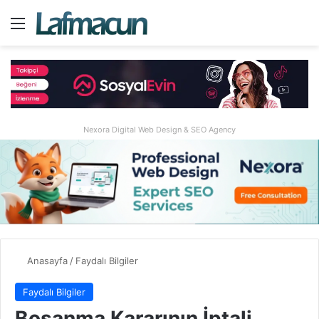
Menü
A
Nexora Digital Web Design & SEO Agency
Anasayfa
/
Faydalı Bilgiler
Faydalı Bilgiler
Boşanma Kararının İptali,