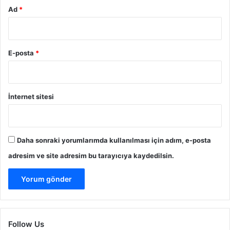
Ad
*
l
i
A
l
E-posta
*
t
y
a
p
İnternet sitesi
ı
R
e
h
b
Daha sonraki yorumlarımda kullanılması için adım, e-posta
e
adresim ve site adresim bu tarayıcıya kaydedilsin.
r
i
Follow Us