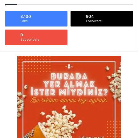
3.100
904
Fans
Followers
0
Subscribers