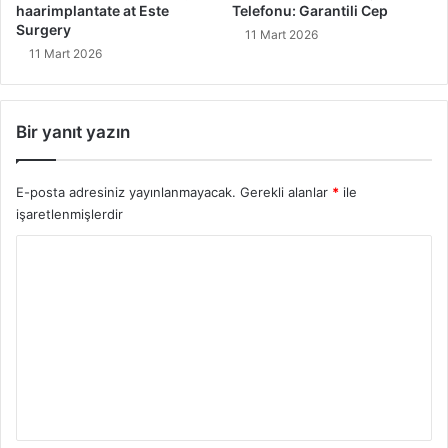
n
haarimplantate at Este
Telefonu: Garantili Cep
D
Surgery
11 Mart 2026
o
11 Mart 2026
m
a
i
Bir yanıt yazın
n
,
H
E-posta adresiniz yayınlanmayacak.
Gerekli alanlar
*
ile
o
işaretlenmişlerdir
s
t
Y
i
n
o
g
r
v
u
e
G
m
ü
*
v
e
n