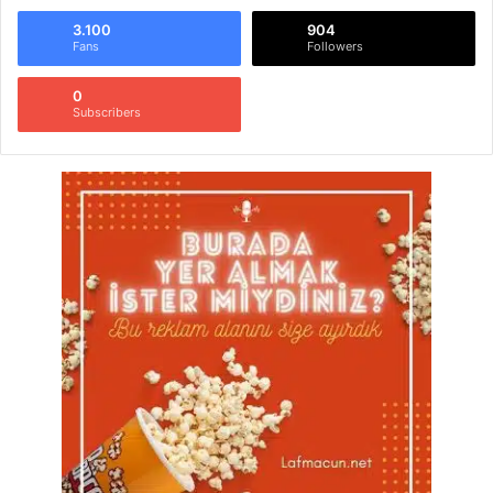
3.100
904
Fans
Followers
0
Subscribers