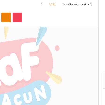
1
1.361
2 dakika okuma süresi
ontakte
Odnoklassniki
Pocket