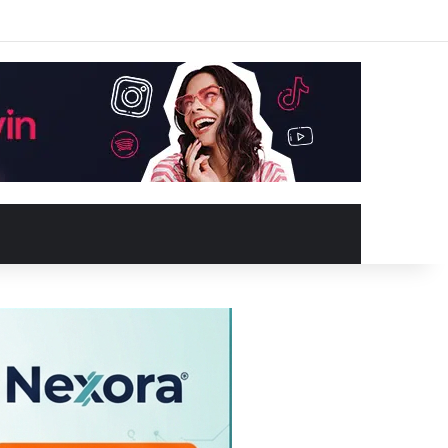
Facebook
X
YouTube
Instagram
Kayıt Ol
Rastgele Makale
Kenar Bölme
Rastgele Makale