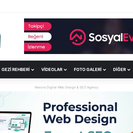
GEZI REHBERI
VIDEOLAR
FOTO GALERI
DİĞER
Nexora Digital Web Design & SEO Agency