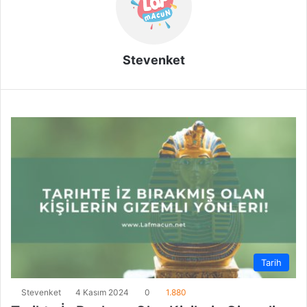
Stevenket
Tarih
Stevenket
4 Kasım 2024
0
1.880