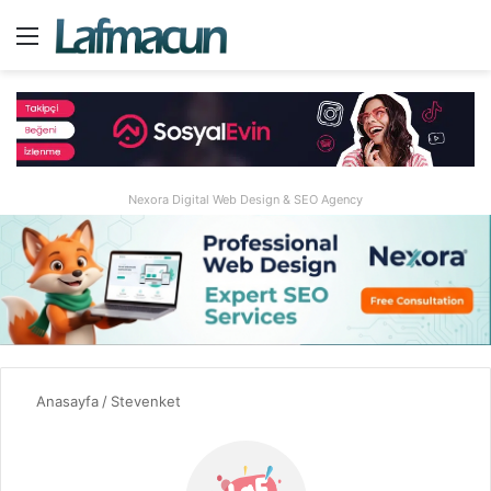
Menü
A
Nexora Digital Web Design & SEO Agency
Anasayfa
/
Stevenket