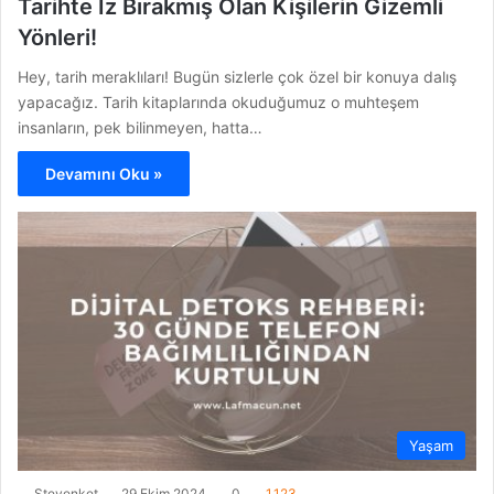
Tarihte İz Bırakmış Olan Kişilerin Gizemli
Yönleri!
Hey, tarih meraklıları! Bugün sizlerle çok özel bir konuya dalış
yapacağız. Tarih kitaplarında okuduğumuz o muhteşem
insanların, pek bilinmeyen, hatta…
Devamını Oku »
Yaşam
Stevenket
29 Ekim 2024
0
1.123