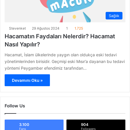
Sağlık
Stevenket
29 Ağustos 2024
1
1.725
Hacamatın Faydaları Nelerdir? Hacamat
Nasıl Yapılır?
Hacamat, İslam ülkelerinde yaygın olan oldukça eski tedavi
yönetimlerinden birisidir. Geçmişi eski Mısır’a dayanan bu tedavi
yöntemi Peygamber efendimiz tarafından…
Devamını Oku »
Follow Us
3.100
904
Fans
Followers