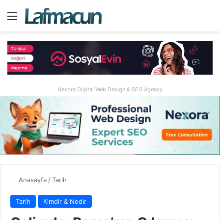
Menü
A
Nexora Digital Web Design & SEO Agency
Anasayfa
/
Tarih
Tarih
Kimdir & Nedir