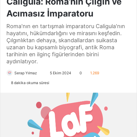
Caligula: Roma’nın Çılgın ve
Acımasız İmparatoru
Roma'nın en tartışmalı imparatoru Caligula'nın
hayatını, hükümdarlığını ve mirasını keşfedin.
Çılgınlıktan dehaya, skandallardan suikasta
uzanan bu kapsamlı biyografi, antik Roma
tarihinin en ilginç figürlerinden birini
aydınlatıyor.
Serap Yılmaz
B
5 Ekim 2024
0
1.269
i
8 dakika okuma süresi
r
e
-
p
o
s
t