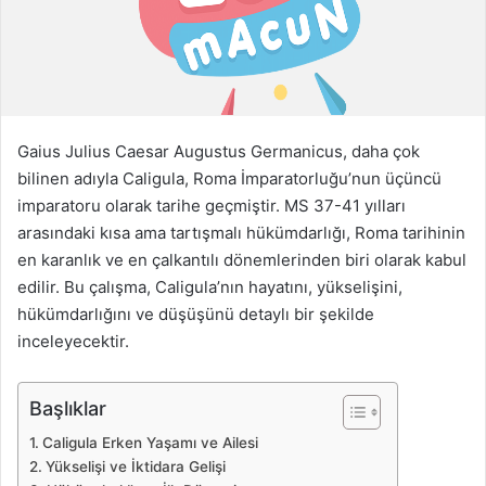
a
g
ö
n
d
e
Gaius Julius Caesar Augustus Germanicus, daha çok
r
bilinen adıyla Caligula, Roma İmparatorluğu’nun üçüncü
m
imparatoru olarak tarihe geçmiştir. MS 37-41 yılları
e
arasındaki kısa ama tartışmalı hükümdarlığı, Roma tarihinin
k
en karanlık ve en çalkantılı dönemlerinden biri olarak kabul
edilir. Bu çalışma, Caligula’nın hayatını, yükselişini,
hükümdarlığını ve düşüşünü detaylı bir şekilde
inceleyecektir.
Başlıklar
Caligula Erken Yaşamı ve Ailesi
Yükselişi ve İktidara Gelişi