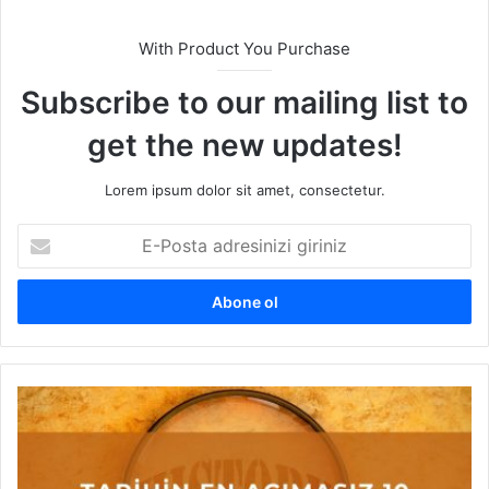
With Product You Purchase
Subscribe to our mailing list to
get the new updates!
Lorem ipsum dolor sit amet, consectetur.
E
-
P
o
s
t
a
a
T
d
a
r
r
e
i
s