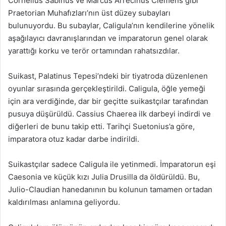
Cornelius Sabinus ve Marcus Arrecinus Clemens gibi
Praetorian Muhafızları’nın üst düzey subayları
bulunuyordu. Bu subaylar, Caligula’nın kendilerine yönelik
aşağılayıcı davranışlarından ve imparatorun genel olarak
yarattığı korku ve terör ortamından rahatsızdılar.
Suikast, Palatinus Tepesi’ndeki bir tiyatroda düzenlenen
oyunlar sırasında gerçekleştirildi. Caligula, öğle yemeği
için ara verdiğinde, dar bir geçitte suikastçılar tarafından
pusuya düşürüldü. Cassius Chaerea ilk darbeyi indirdi ve
diğerleri de bunu takip etti. Tarihçi Suetonius’a göre,
imparatora otuz kadar darbe indirildi.
Suikastçılar sadece Caligula ile yetinmedi. İmparatorun eşi
Caesonia ve küçük kızı Julia Drusilla da öldürüldü. Bu,
Julio-Claudian hanedanının bu kolunun tamamen ortadan
kaldırılması anlamına geliyordu.