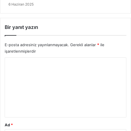
f
o
6 Haziran 2025
a
r
l
k
a
u
Bir yanıt yazın
r
F
ı
i
l
E-posta adresiniz yayınlanmayacak.
Gerekli alanlar
*
ile
m
işaretlenmişlerdir
i
Y
o
r
u
m
*
Ad
*