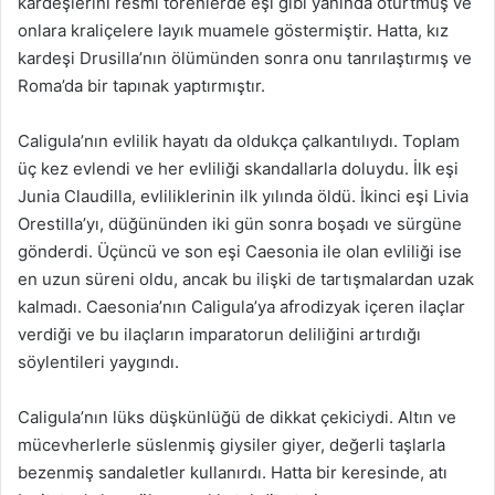
kardeşlerini resmi törenlerde eşi gibi yanında oturtmuş ve
onlara kraliçelere layık muamele göstermiştir. Hatta, kız
kardeşi Drusilla’nın ölümünden sonra onu tanrılaştırmış ve
Roma’da bir tapınak yaptırmıştır.
Caligula’nın evlilik hayatı da oldukça çalkantılıydı. Toplam
üç kez evlendi ve her evliliği skandallarla doluydu. İlk eşi
Junia Claudilla, evliliklerinin ilk yılında öldü. İkinci eşi Livia
Orestilla’yı, düğününden iki gün sonra boşadı ve sürgüne
gönderdi. Üçüncü ve son eşi Caesonia ile olan evliliği ise
en uzun süreni oldu, ancak bu ilişki de tartışmalardan uzak
kalmadı. Caesonia’nın Caligula’ya afrodizyak içeren ilaçlar
verdiği ve bu ilaçların imparatorun deliliğini artırdığı
söylentileri yaygındı.
Caligula’nın lüks düşkünlüğü de dikkat çekiciydi. Altın ve
mücevherlerle süslenmiş giysiler giyer, değerli taşlarla
bezenmiş sandaletler kullanırdı. Hatta bir keresinde, atı