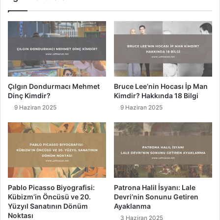
İ
m
n
e
s
s
a
i
n
G
l
e
ı
r
ğ
e
Çılgın Dondurmacı Mehmet
Bruce Lee’nin Hocası İp Man
ı
k
Dinç Kimdir?
Kimdir? Hakkında 18 Bilgi
n
e
9 Haziran 2025
9 Haziran 2025
K
n
a
1
r
5
a
G
n
e
l
r
ı
i
k
l
Pablo Picasso Biyografisi:
Patrona Halil İsyanı: Lale
S
i
Kübizm’in Öncüsü ve 20.
Devri’nin Sonunu Getiren
a
m
Yüzyıl Sanatının Dönüm
Ayaklanma
y
K
Noktası
3 Haziran 2025