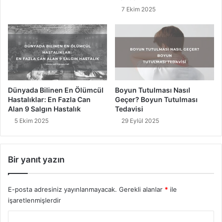
k
7 Ekim 2025
E
d
i
l
e
n
Y
e
Dünyada Bilinen En Ölümcül
Boyun Tutulması Nasıl
r
Hastalıklar: En Fazla Can
Geçer? Boyun Tutulması
Alan 9 Salgın Hastalık
Tedavisi
l
e
5 Ekim 2025
29 Eylül 2025
r
Bir yanıt yazın
E-posta adresiniz yayınlanmayacak.
Gerekli alanlar
*
ile
işaretlenmişlerdir
Y