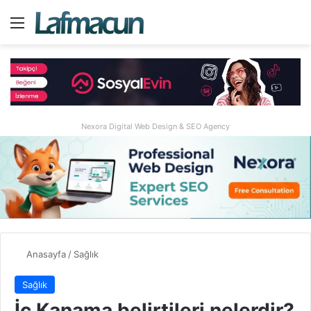
Menü
A
Nexora Digital Web Design & SEO Agency
Anasayfa
/
Sağlık
Sağlık
İç Kanama belirtileri nelerdir?