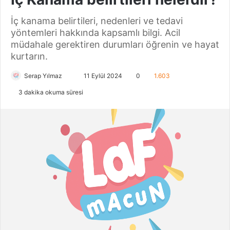
İç kanama belirtileri, nedenleri ve tedavi
yöntemleri hakkında kapsamlı bilgi. Acil
müdahale gerektiren durumları öğrenin ve hayat
kurtarın.
Serap Yılmaz
B
11 Eylül 2024
0
1.603
i
3 dakika okuma süresi
r
e
-
p
o
s
t
a
g
ö
n