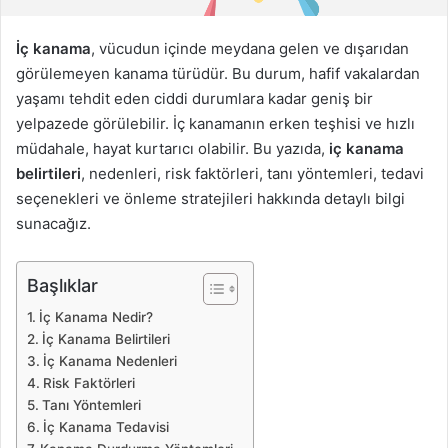
d
e
İç kanama
, vücudun içinde meydana gelen ve dışarıdan
r
görülemeyen kanama türüdür. Bu durum, hafif vakalardan
m
yaşamı tehdit eden ciddi durumlara kadar geniş bir
e
yelpazede görülebilir. İç kanamanın erken teşhisi ve hızlı
k
müdahale, hayat kurtarıcı olabilir. Bu yazıda,
iç kanama
belirtileri
, nedenleri, risk faktörleri, tanı yöntemleri, tedavi
seçenekleri ve önleme stratejileri hakkında detaylı bilgi
sunacağız.
Başlıklar
İç Kanama Nedir?
İç Kanama Belirtileri
İç Kanama Nedenleri
Risk Faktörleri
Tanı Yöntemleri
İç Kanama Tedavisi