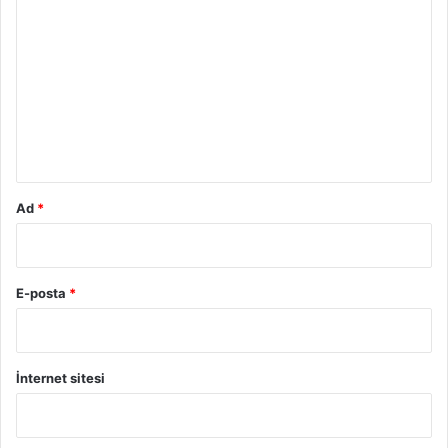
o
r
u
m
*
Ad
*
E-posta
*
İnternet sitesi