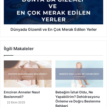
i
k
a
z
Y
d
e
a
r
G
l
i
e
z
Dünyada Gizemli ve En Çok Merak Edilen Yerler
r
e
m
l
İlgili Makaleler
i
v
e
E
n
Ç
o
k
M
Emziren Anneler Nasıl
Bebeğim İshal Oldu, Ne
e
Beslenmeli?
Yapabilirim? Dehidrasyonu
r
Önleme ve Doğru Beslenme
22 Ekim 2025
a
Rehberi