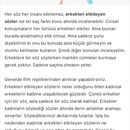
d
e
Her söz her insanı etkilemez,
erkekleri etkileyen
r
sözler
ise bir kaç farklı konu altında incelenebilir. Cinsel
m
konuşmaların her türlüsü erkekleri etkiler. Ama bunları
e
burada anlatmamız etik olmaz. Ama sadece şunu
k
diyebilirim ki onu bu konuda asla küçük görmeyin ve
olumlu kelimeler kullanın. Şimdi diğer konuları inceleyelim.
Erkeklere bir söz söylerken mantıklı cümleler kurmaya
gerek yoktur. Sadece saçma olmasın yeter.
Genelde film repliklerinden alıntılar yapabilirsiniz.
Erkekleri etkileyen sözlerin neler olduğunu bilen kadınlar
erkeklerin kalbine ulaşabilecek güçtedir. Çünkü erkekler
için bir söz, asla sadece bir söz olarak kalmaz. Erkekler
kadınların söylediği sözler altında derin anlamlar aramayı
severler. Söylediklerinizi akıllarında tutarlar. İşte bu
nedenden kadınlar erkekleri etkileyen sözlerin ne