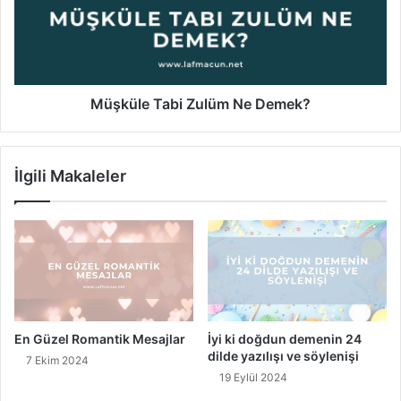
i
m
ü
z
d
l
i
e
r
T
v
a
e
b
Müşküle Tabi Zulüm Ne Demek?
T
i
ü
Z
r
u
İlgili Makaleler
b
l
e
ü
s
m
i
N
N
e
e
D
r
e
e
m
d
e
En Güzel Romantik Mesajlar
İyi ki doğdun demenin 24
e
k
dilde yazılışı ve söylenişi
7 Ekim 2024
?
?
19 Eylül 2024