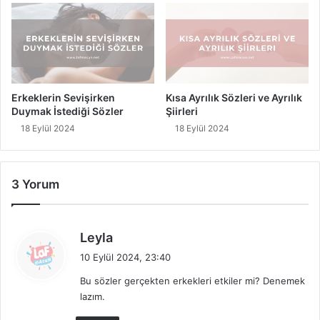
Erkeklerin Sevişirken
Kısa Ayrılık Sözleri ve Ayrılık
Duymak İstediği Sözler
Şiirleri
18 Eylül 2024
18 Eylül 2024
3 Yorum
d
Leyla
e
10 Eylül 2024, 23:40
d
Bu sözler gerçekten erkekleri etkiler mi? Denemek
i
lazım.
k
i