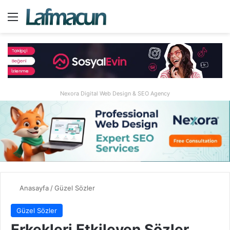
Menü
A
Nexora Digital Web Design & SEO Agency
Anasayfa
/
Güzel Sözler
Güzel Sözler
Erkekleri Etkileyen Sözler