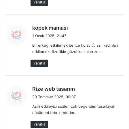
Yanıtla
:
d
köpek maması
e
1 Ocak 2025, 21:47
d
Bir erkeği etkilemek bence kolay 🙂 asıl kadınları
i
etkilemek, özellikle güzel kadınları zor…
k
i
Yanıtla
:
d
Rize web tasarım
e
29 Temmuz 2025, 09:07
d
Aşırı etkileyici sözler, çok beğendim tasarlayan
i
düşüneni tebrik ederim.
k
i
Yanıtla
: