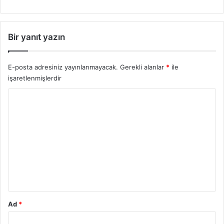
Bir yanıt yazın
E-posta adresiniz yayınlanmayacak.
Gerekli alanlar
*
ile
işaretlenmişlerdir
Y
o
r
u
m
*
Ad
*