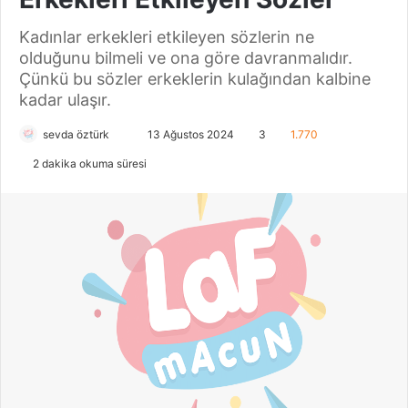
Kadınlar erkekleri etkileyen sözlerin ne
olduğunu bilmeli ve ona göre davranmalıdır.
Çünkü bu sözler erkeklerin kulağından kalbine
kadar ulaşır.
sevda öztürk
B
13 Ağustos 2024
3
1.770
i
2 dakika okuma süresi
r
e
-
p
o
s
t
a
g
ö
n