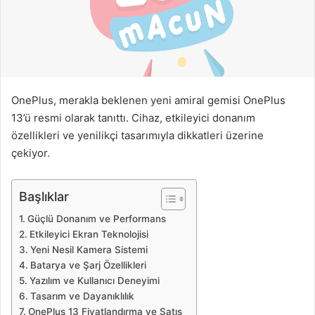
a
g
ö
n
d
e
OnePlus, merakla beklenen yeni amiral gemisi OnePlus
r
13’ü resmi olarak tanıttı. Cihaz, etkileyici donanım
m
özellikleri ve yenilikçi tasarımıyla dikkatleri üzerine
e
çekiyor.
k
Başlıklar
Güçlü Donanım ve Performans
Etkileyici Ekran Teknolojisi
Yeni Nesil Kamera Sistemi
Batarya ve Şarj Özellikleri
Yazılım ve Kullanıcı Deneyimi
Tasarım ve Dayanıklılık
OnePlus 13 Fiyatlandırma ve Satış