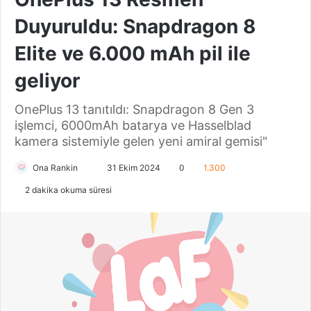
Duyuruldu: Snapdragon 8
Elite ve 6.000 mAh pil ile
geliyor
OnePlus 13 tanıtıldı: Snapdragon 8 Gen 3
işlemci, 6000mAh batarya ve Hasselblad
kamera sistemiyle gelen yeni amiral gemisi"
Ona Rankin
B
31 Ekim 2024
0
1.300
i
2 dakika okuma süresi
r
e
-
p
o
s
t