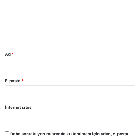
H
t
r
i
e
u
k
s
a
i
m
y
O
*
e
r
s
t
i
a
Ad
*
y
a
Ç
ı
E-posta
*
k
t
ı
İnternet sitesi
Daha sonraki yorumlarımda kullanılması için adım, e-posta