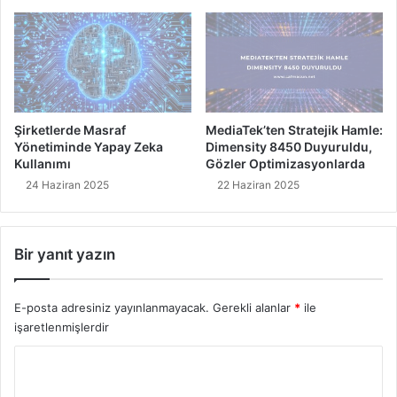
i
s
ş
i
t
y
i
o
r
n
e
u
n
İ
Şirketlerde Masraf
MediaTek’ten Stratejik Hamle:
A
ç
Yönetiminde Yapay Zeka
Dimensity 8450 Duyuruldu,
s
i
Kullanımı
Gözler Optimizasyonlarda
k
n
24 Haziran 2025
22 Haziran 2025
e
İ
r
l
i
k
Bir yanıt yazın
L
C
i
i
d
h
E-posta adresiniz yayınlanmayacak.
Gerekli alanlar
*
ile
e
a
işaretlenmişlerdir
r
z
'
L
Y
i
i
n
o
s