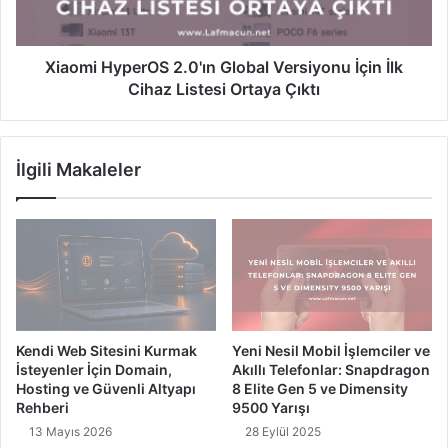
H
i
y
j
p
e
e
Xiaomi HyperOS 2.0'ın Global Versiyonu İçin İlk
r
r
Cihaz Listesi Ortaya Çıktı
y
O
a
S
'
2
İlgili Makaleler
n
.
ı
0
n
'
K
ı
a
n
d
G
e
l
r
o
i
b
Kendi Web Sitesini Kurmak
Yeni Nesil Mobil İşlemciler ve
n
a
İsteyenler İçin Domain,
Akıllı Telefonlar: Snapdragon
i
l
Hosting ve Güvenli Altyapı
8 Elite Gen 5 ve Dimensity
D
V
Rehberi
9500 Yarışı
e
e
13 Mayıs 2026
28 Eylül 2025
ğ
r