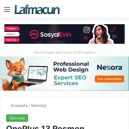
Menü
A
Nexora Digital Web Design & SEO Agency
Anasayfa
/
Teknoloji
Teknoloji
OnePlus 13 Resmen