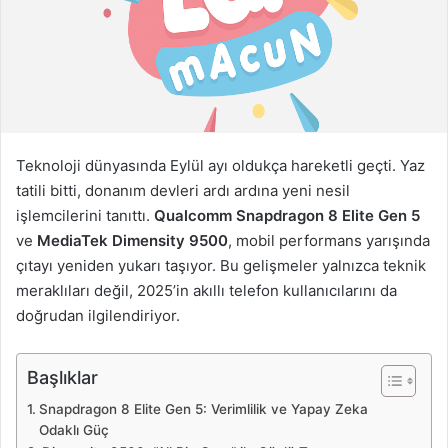
t
a
g
ö
n
d
e
Teknoloji dünyasında Eylül ayı oldukça hareketli geçti. Yaz
r
tatili bitti, donanım devleri ardı ardına yeni nesil
m
işlemcilerini tanıttı.
Qualcomm Snapdragon 8 Elite Gen 5
e
ve
MediaTek Dimensity 9500
, mobil performans yarışında
k
çıtayı yeniden yukarı taşıyor. Bu gelişmeler yalnızca teknik
meraklıları değil, 2025’in akıllı telefon kullanıcılarını da
doğrudan ilgilendiriyor.
Başlıklar
Snapdragon 8 Elite Gen 5: Verimlilik ve Yapay Zeka
Odaklı Güç