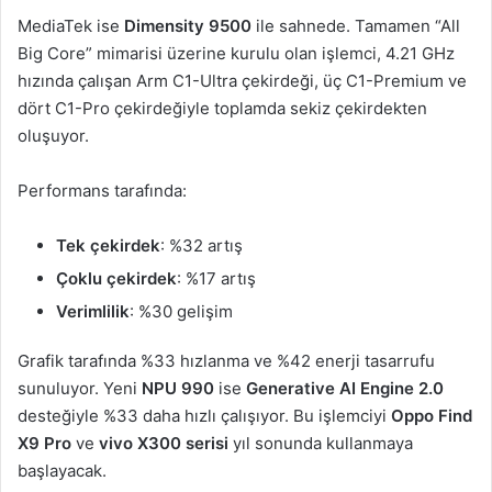
MediaTek ise
Dimensity 9500
ile sahnede. Tamamen “All
Big Core” mimarisi üzerine kurulu olan işlemci, 4.21 GHz
hızında çalışan Arm C1-Ultra çekirdeği, üç C1-Premium ve
dört C1-Pro çekirdeğiyle toplamda sekiz çekirdekten
oluşuyor.
Performans tarafında:
Tek çekirdek
: %32 artış
Çoklu çekirdek
: %17 artış
Verimlilik
: %30 gelişim
Grafik tarafında %33 hızlanma ve %42 enerji tasarrufu
sunuluyor. Yeni
NPU 990
ise
Generative AI Engine 2.0
desteğiyle %33 daha hızlı çalışıyor. Bu işlemciyi
Oppo Find
X9 Pro
ve
vivo X300 serisi
yıl sonunda kullanmaya
başlayacak.