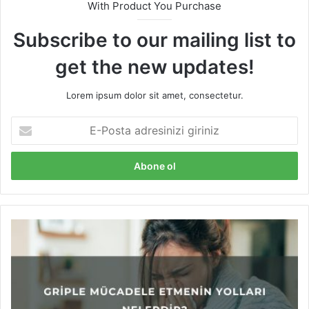
With Product You Purchase
Subscribe to our mailing list to
get the new updates!
Lorem ipsum dolor sit amet, consectetur.
E
-
P
o
s
t
a
a
G
d
r
r
i
e
p
s
l
i
e