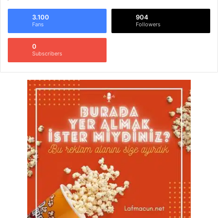
3.100
904
Fans
Followers
0
Subscribers