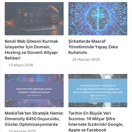
l
N
m
e
e
l
s
e
i
r
G
d
e
Kendi Web Sitesini Kurmak
Şirketlerde Masraf
i
r
İsteyenler İçin Domain,
Yönetiminde Yapay Zeka
r
e
Hosting ve Güvenli Altyapı
Kullanımı
?
k
Rehberi
24 Haziran 2025
e
13 Mayıs 2026
n
B
e
s
i
n
l
e
MediaTek’ten Stratejik Hamle:
Tarihin En Büyük Veri
r
Dimensity 8450 Duyuruldu,
Sızıntısı: 16 Milyar Şifre
Ü
Gözler Optimizasyonlarda
İnternete Sızdırıldı! Google,
Apple ve Facebook
z
22 Haziran 2025