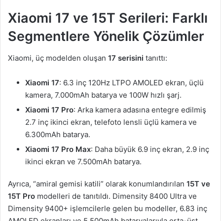
Xiaomi 17 ve 15T Serileri: Farklı
Segmentlere Yönelik Çözümler
Xiaomi, üç modelden oluşan
17 serisini
tanıttı:
Xiaomi 17
: 6.3 inç 120Hz LTPO AMOLED ekran, üçlü
kamera, 7.000mAh batarya ve 100W hızlı şarj.
Xiaomi 17 Pro
: Arka kamera adasına entegre edilmiş
2.7 inç ikinci ekran, telefoto lensli üçlü kamera ve
6.300mAh batarya.
Xiaomi 17 Pro Max
: Daha büyük 6.9 inç ekran, 2.9 inç
ikinci ekran ve 7.500mAh batarya.
Ayrıca, “amiral gemisi katili” olarak konumlandırılan
15T ve
15T Pro
modelleri de tanıtıldı. Dimensity 8400 Ultra ve
Dimensity 9400+ işlemcilerle gelen bu modeller, 6.83 inç
AMOLED ekranları ve 5.500mAh bataryalarıyla orta-üst