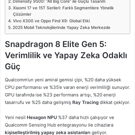
Dimensity 9500: “All Big Core” ile Güçlü Tasarım
Xiaomi 17 ve 15T Serileri: Farklı Segmentlere Yönelik
Çözümler
Vivo X300 ve Oppo Find X9: Global Etki
2025 Mobil Teknolojilerinde Yapay Zeka Merkezde
Snapdragon 8 Elite Gen 5:
Verimlilik ve Yapay Zeka Odaklı
Güç
Qualcomm’un yeni amiral gemisi çipi, %20 daha yüksek
CPU performansı ve %35’e varan enerji verimliliği sunuyor.
GPU tarafında ise %23 performans artışı, %20 enerji
tasarrufu ve %25 daha gelişmiş
Ray Tracing
dikkat çekiyor.
Yeni nesil
Hexagon NPU
%37 daha hızlı çalışıyor ve
Qualcomm Sensing Hub entegrasyonu ile cihazlara
kişiselleştirilmiş yapay zeka asistanları
geliyor.