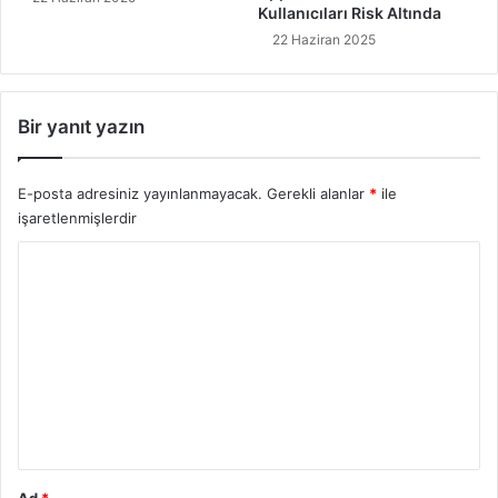
Kullanıcıları Risk Altında
e
r
22 Haziran 2025
i
n
e
Bir yanıt yazın
U
z
m
E-posta adresiniz yayınlanmayacak.
Gerekli alanlar
*
ile
a
işaretlenmişlerdir
n
R
Y
a
o
p
o
r
r
u
u
m
*
Ad
*