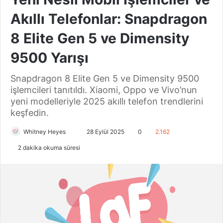
Akıllı Telefonlar: Snapdragon
8 Elite Gen 5 ve Dimensity
9500 Yarışı
Snapdragon 8 Elite Gen 5 ve Dimensity 9500
işlemcileri tanıtıldı. Xiaomi, Oppo ve Vivo’nun
yeni modelleriyle 2025 akıllı telefon trendlerini
keşfedin.
Whitney Heyes
B
28 Eylül 2025
0
2.162
i
2 dakika okuma süresi
r
e
-
p
o
s