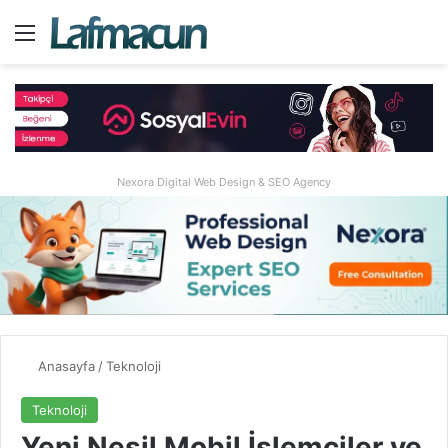
Menü
A
Nexora Digital Web Design & SEO Agency
Anasayfa
/
Teknoloji
Teknoloji
Yeni Nesil Mobil İşlemciler ve