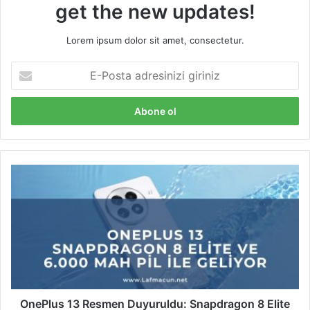
get the new updates!
Lorem ipsum dolor sit amet, consectetur.
E
-
P
o
s
t
a
a
O
d
n
r
e
e
P
s
l
i
u
n
s
i
1
z
3
i
R
OnePlus 13 Resmen Duyuruldu: Snapdragon 8 Elite