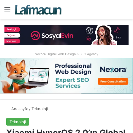
Menü
A
Nexora Digital Web Design & SEO Agency
Anasayfa
/
Teknoloji
Teknoloji
Xiaomi HyperOS 2.0’ın Global