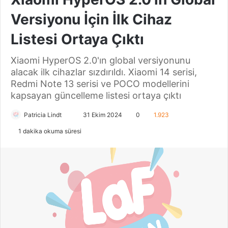
Versiyonu İçin İlk Cihaz
Listesi Ortaya Çıktı
Xiaomi HyperOS 2.0'ın global versiyonunu
alacak ilk cihazlar sızdırıldı. Xiaomi 14 serisi,
Redmi Note 13 serisi ve POCO modellerini
kapsayan güncelleme listesi ortaya çıktı
Patricia Lindt
B
31 Ekim 2024
0
1.923
i
1 dakika okuma süresi
r
e
-
p
o
s
t
a