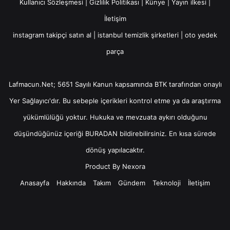
Kullanıcı Sözleşmesi
|
Gizlilik Politikası
|
Künye
|
Yayın ilkesi
|
İletişim
instagram takipçi satın al
|
istanbul temizlik şirketleri
|
oto yedek
parça
Lafmacun.Net; 5651 Sayılı Kanun kapsamında BTK tarafından onaylı
Yer Sağlayıcı
'dır. Bu sebeple içerikleri kontrol etme ya da araştırma
yükümlülüğü yoktur. Hukuka ve mevzuata aykırı olduğunu
düşündüğünüz içeriği
BURADAN
bildirebilirsiniz. En kısa sürede
dönüş yapılacaktır.
Product By
Nexora
Anasayfa
Hakkında
Takım
Gündem
Teknoloji
İletişim
Facebook
X
YouTube
Instagram