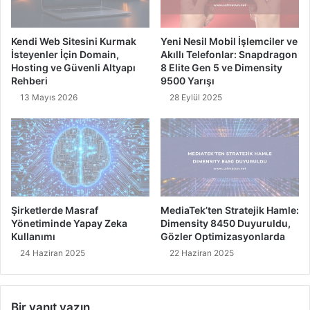
a
ğ
g
i
o
n
Kendi Web Sitesini Kurmak
Yeni Nesil Mobil İşlemciler ve
n
i
İsteyenler İçin Domain,
Akıllı Telefonlar: Snapdragon
8
z
Hosting ve Güvenli Altyapı
8 Elite Gen 5 ve Dimensity
E
M
Rehberi
9500 Yarışı
l
u
13 Mayıs 2026
28 Eylül 2025
i
h
t
t
e
e
v
ş
e
e
6
m
.
F
0
o
Şirketlerde Masraf
MediaTek’ten Stratejik Hamle:
0
t
Yönetiminde Yapay Zeka
Dimensity 8450 Duyuruldu,
0
Kullanımı
Gözler Optimizasyonlarda
o
m
ğ
24 Haziran 2025
22 Haziran 2025
A
r
h
a
p
f
Bir yanıt yazın
i
l