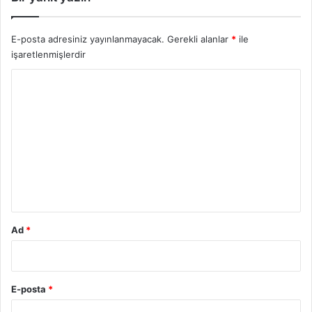
l
a
i
r
E-posta adresiniz yayınlanmayacak.
Gerekli alanlar
*
ile
l
işaretlenmişlerdir
e
g
Y
e
l
o
i
r
y
u
o
r
m
*
Ad
*
E-posta
*