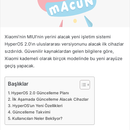
g
ö
n
d
e
Xiaomi’nin MIUI’nin yerini alacak yeni işletim sistemi
r
HyperOS 2.0’ın uluslararası versiyonunu alacak ilk cihazlar
m
sızdırıldı. Güvenilir kaynaklardan gelen bilgilere göre,
e
Xiaomi kademeli olarak birçok modelinde bu yeni arayüze
k
geçiş yapacak.
Başlıklar
HyperOS 2.0 Güncelleme Planı
İlk Aşamada Güncelleme Alacak Cihazlar
HyperOS’un Yeni Özellikleri
Güncelleme Takvimi
Kullanıcıları Neler Bekliyor?