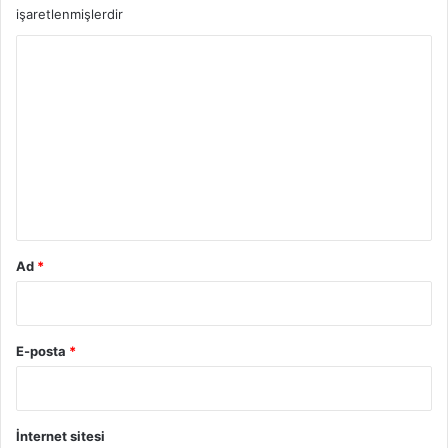
işaretlenmişlerdir
e
r
Y
R
e
o
s
r
i
u
m
m
*
Ad
*
E-posta
*
İnternet sitesi