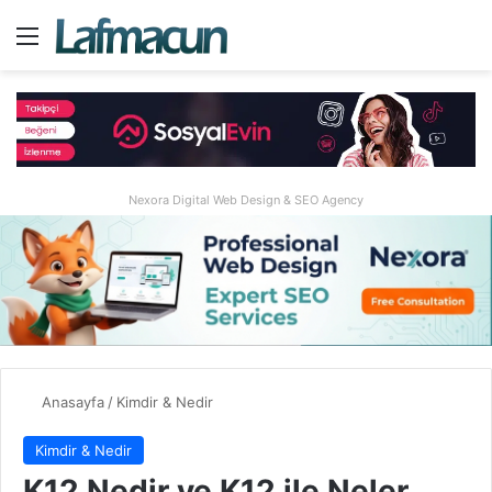
Menü
A
Nexora Digital Web Design & SEO Agency
Anasayfa
/
Kimdir & Nedir
Kimdir & Nedir
K12 Nedir ve K12 ile Neler