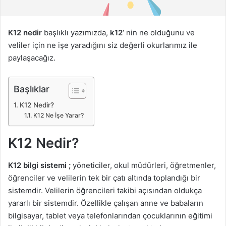
n
d
e
K12 nedir
başlıklı yazımızda,
k12
‘ nin ne olduğunu ve
r
veliler için ne işe yaradığını siz değerli okurlarımız ile
m
paylaşacağız.
e
k
Başlıklar
K12 Nedir?
K12 Ne İşe Yarar?
K12 Nedir?
K12 bilgi sistemi ;
yöneticiler, okul müdürleri, öğretmenler,
öğrenciler ve velilerin tek bir çatı altında toplandığı bir
sistemdir. Velilerin öğrencileri takibi açısından oldukça
yararlı bir sistemdir. Özellikle çalışan anne ve babaların
bilgisayar, tablet veya telefonlarından çocuklarının eğitimi