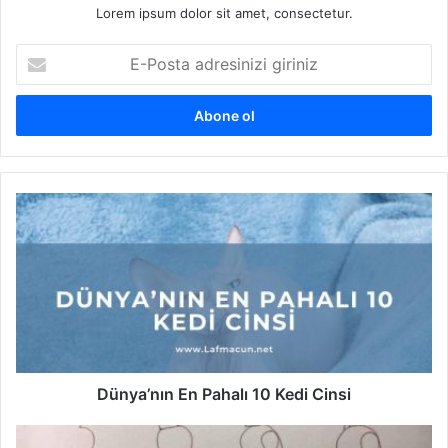
Lorem ipsum dolor sit amet, consectetur.
E
-
P
o
s
t
a
a
D
d
ü
r
n
e
y
s
a
i
’
n
n
i
ı
z
n
i
E
Dünya’nın En Pahalı 10 Kedi Cinsi
g
n
i
P
S