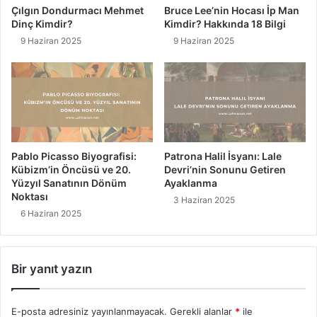
e
Çılgın Dondurmacı Mehmet
Bruce Lee’nin Hocası İp Man
r
Dinç Kimdir?
Kimdir? Hakkında 18 Bilgi
i
9 Haziran 2025
9 Haziran 2025
Y
a
p
m
a
y
ı
Ö
Pablo Picasso Biyografisi:
Patrona Halil İsyanı: Lale
ğ
Kübizm’in Öncüsü ve 20.
Devri’nin Sonunu Getiren
r
Yüzyıl Sanatının Dönüm
Ayaklanma
e
Noktası
3 Haziran 2025
t
6 Haziran 2025
e
n
3
Bir yanıt yazın
0
S
ü
E-posta adresiniz yayınlanmayacak.
Gerekli alanlar
*
ile
p