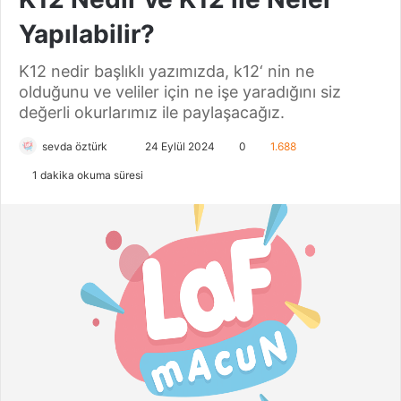
Yapılabilir?
K12 nedir başlıklı yazımızda, k12‘ nin ne
olduğunu ve veliler için ne işe yaradığını siz
değerli okurlarımız ile paylaşacağız.
sevda öztürk
B
24 Eylül 2024
0
1.688
i
1 dakika okuma süresi
r
e
-
p
o
s
t
a
g
ö