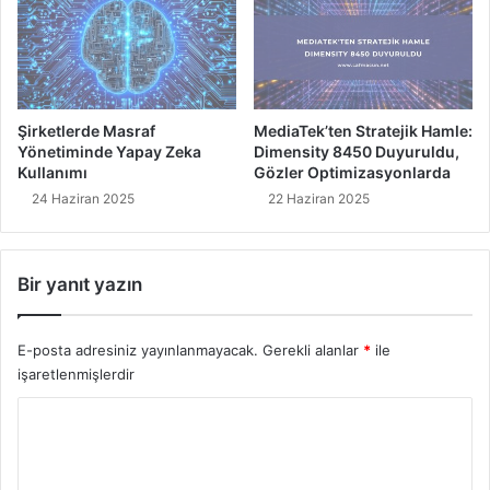
ı
d
a
l
a
r
Şirketlerde Masraf
MediaTek’ten Stratejik Hamle:
,
Yönetiminde Yapay Zeka
Dimensity 8450 Duyuruldu,
B
Kullanımı
Gözler Optimizasyonlarda
u
24 Haziran 2025
22 Haziran 2025
n
l
a
Bir yanıt yazın
r
ı
M
E-posta adresiniz yayınlanmayacak.
Gerekli alanlar
*
ile
u
işaretlenmişlerdir
t
l
Y
a
o
k
a
r