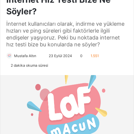
Söyler?
İnternet kullanıcıları olarak, indirme ve yükleme
hızları ve ping süreleri gibi faktörlerle ilgili
endişeler yaşıyoruz. Peki bu noktada internet
hız testi bize bu konularda ne söyler?
Mustafa Altın
B
23 Eylül 2024
0
1.551
i
2 dakika okuma süresi
r
e
-
p
o
s
t
a
g