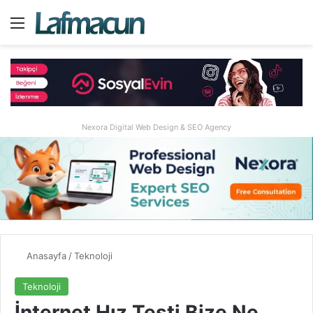
Menü
A
Nexora Digital Web Design & SEO Agency
Anasayfa
/
Teknoloji
Teknoloji
İnternet Hız Testi Bize Ne