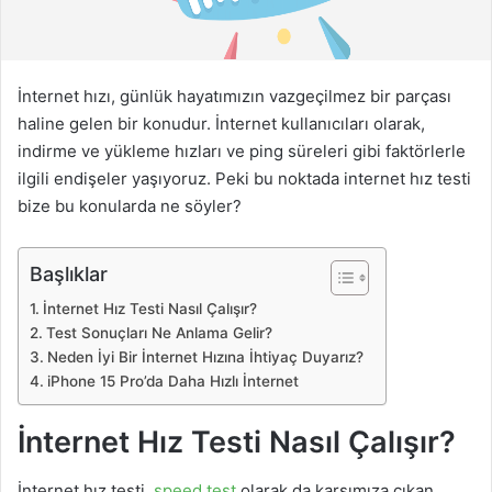
ö
n
d
e
İnternet hızı, günlük hayatımızın vazgeçilmez bir parçası
r
haline gelen bir konudur. İnternet kullanıcıları olarak,
m
indirme ve yükleme hızları ve ping süreleri gibi faktörlerle
e
ilgili endişeler yaşıyoruz. Peki bu noktada internet hız testi
k
bize bu konularda ne söyler?
Başlıklar
İnternet Hız Testi Nasıl Çalışır?
Test Sonuçları Ne Anlama Gelir?
Neden İyi Bir İnternet Hızına İhtiyaç Duyarız?
iPhone 15 Pro’da Daha Hızlı İnternet
İnternet Hız Testi Nasıl Çalışır?
İnternet hız testi,
speed test
olarak da karşımıza çıkan