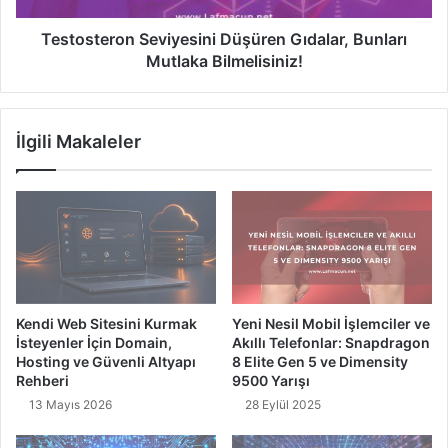
y
r
i
o
Testosteron Seviyesini Düşüren Gıdalar, Bunları
V
n
Mutlaka Bilmelisiniz!
a
S
m
e
p
v
İlgili Makaleler
i
i
r
y
D
e
i
s
z
i
i
n
l
i
e
D
r
ü
Kendi Web Sitesini Kurmak
Yeni Nesil Mobil İşlemciler ve
i
ş
İsteyenler İçin Domain,
Akıllı Telefonlar: Snapdragon
ü
Hosting ve Güvenli Altyapı
8 Elite Gen 5 ve Dimensity
r
Rehberi
9500 Yarışı
e
13 Mayıs 2026
28 Eylül 2025
n
G