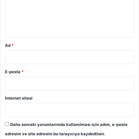
B
u
i
l
m
m
*
e
l
i
Ad
*
s
i
n
i
E-posta
*
z
!
İnternet sitesi
Daha sonraki yorumlarımda kullanılması için adım, e-posta
adresim ve site adresim bu tarayıcıya kaydedilsin.