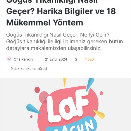
Geçer? Harika Bilgiler ve 18
Mükemmel Yöntem
Göğüs Tıkanıklığı Nasıl Geçer, Ne İyi Gelir?
Göğüs tıkanıklığı ile ilgili bilmeniz gereken bütün
detaylara makalemizden ulaşabilirsiniz.
Ona Rankin
B
21 Eylül 2024
2
1.580
i
9 dakika okuma süresi
r
e
-
p
o
s
t
a
g