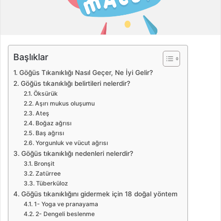
ö
n
d
e
Başlıklar
r
m
Göğüs Tıkanıklığı Nasıl Geçer, Ne İyi Gelir?
e
Göğüs tıkanıklığı belirtileri nelerdir?
k
Öksürük
Aşırı mukus oluşumu
Ateş
Boğaz ağrısı
Baş ağrısı
Yorgunluk ve vücut ağrısı
Göğüs tıkanıklığı nedenleri nelerdir?
Bronşit
Zatürree
Tüberküloz
Göğüs tıkanıklığını gidermek için 18 doğal yöntem
1- Yoga ve pranayama
2- Dengeli beslenme