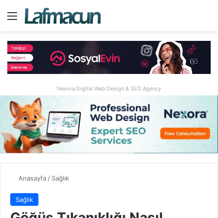
Menü
A
Nexora Digital Web Design & SEO Agency
Anasayfa
/
Sağlık
Sağlık
Göğüs Tıkanıklığı Nasıl