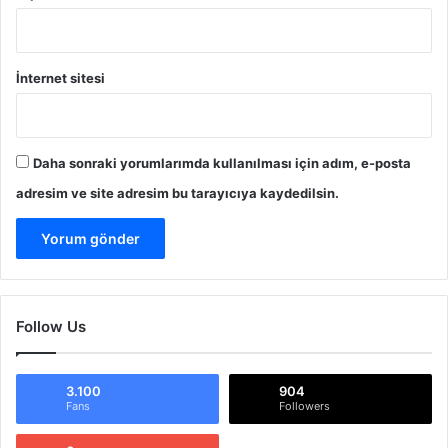
F
o
t
o
İnternet sitesi
ğ
r
a
f
Daha sonraki yorumlarımda kullanılması için adım, e-posta
adresim ve site adresim bu tarayıcıya kaydedilsin.
Follow Us
3.100
904
Fans
Followers