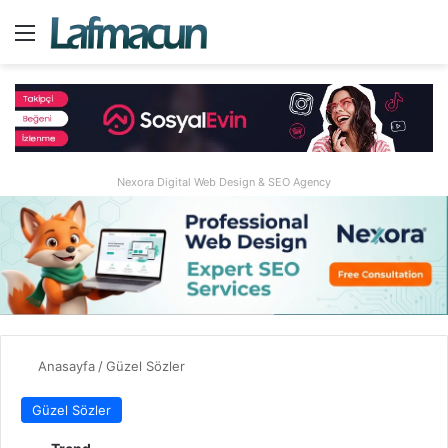
Menü
A
Nexora Digital Web Design & SEO Agency
Anasayfa
/
Güzel Sözler
Güzel Sözler