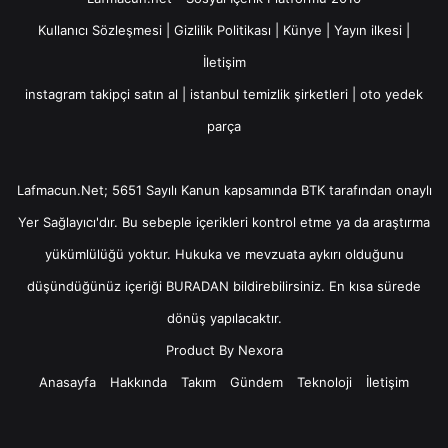
Kullanıcı Sözleşmesi
|
Gizlilik Politikası
|
Künye
|
Yayın ilkesi
|
İletişim
instagram takipçi satın al
|
istanbul temizlik şirketleri
|
oto yedek
parça
Lafmacun.Net; 5651 Sayılı Kanun kapsamında BTK tarafından onaylı
Yer Sağlayıcı
'dır. Bu sebeple içerikleri kontrol etme ya da araştırma
yükümlülüğü yoktur. Hukuka ve mevzuata aykırı olduğunu
düşündüğünüz içeriği
BURADAN
bildirebilirsiniz. En kısa sürede
dönüş yapılacaktır.
Product By
Nexora
Anasayfa
Hakkında
Takım
Gündem
Teknoloji
İletişim
Facebook
X
YouTube
Instagram