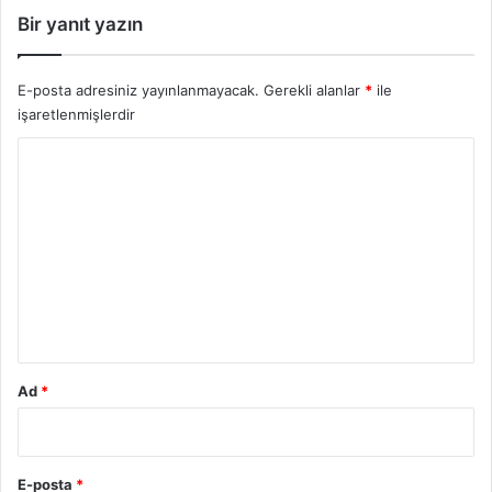
l
Bir yanıt yazın
e
r
e
E-posta adresiniz yayınlanmayacak.
Gerekli alanlar
*
ile
k
işaretlenmişlerdir
Ç
Y
e
k
o
i
r
ş
m
u
i
m
ş
*
H
a
r
i
Ad
*
k
a
1
2
E-posta
*