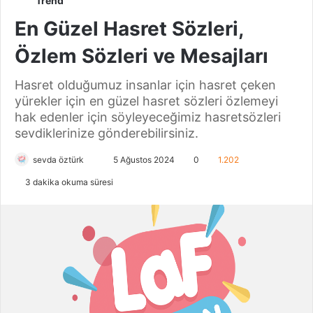
Trend
En Güzel Hasret Sözleri,
Özlem Sözleri ve Mesajları
Hasret olduğumuz insanlar için hasret çeken
yürekler için en güzel hasret sözleri özlemeyi
hak edenler için söyleyeceğimiz hasretsözleri
sevdiklerinize gönderebilirsiniz.
sevda öztürk
B
5 Ağustos 2024
0
1.202
i
3 dakika okuma süresi
r
e
-
p
o
s
t
a