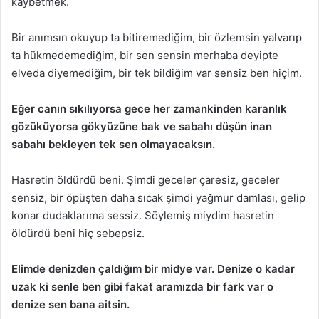
kaybetmek.
Bir anımsın okuyup ta bitiremediğim, bir özlemsin yalvarıp
ta hükmedemediğim, bir sen sensin merhaba deyipte
elveda diyemediğim, bir tek bildiğim var sensiz ben hiçim.
Eğer canın sıkılıyorsa gece her zamankinden karanlık
gözüküyorsa gökyüzüne bak ve sabahı düşün inan
sabahı bekleyen tek sen olmayacaksın.
Hasretin öldürdü beni. Şimdi geceler çaresiz, geceler
sensiz, bir öpüşten daha sıcak şimdi yağmur damlası, gelip
konar dudaklarıma sessiz. Söylemiş miydim hasretin
öldürdü beni hiç sebepsiz.
Elimde denizden çaldığım bir midye var. Denize o kadar
uzak ki senle ben gibi fakat aramızda bir fark var o
denize sen bana aitsin.