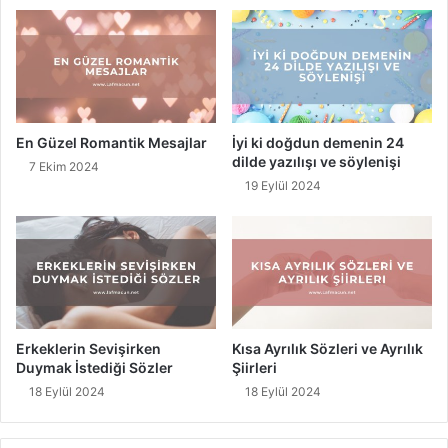
k
l
L
i
i
Y
d
e
e
r
r
l
l
e
En Güzel Romantik Mesajlar
İyi ki doğdun demenin 24
e
r
dilde yazılışı ve söylenişi
7 Ekim 2024
r
i
19 Eylül 2024
n
i
n
D
ü
z
l
e
Erkeklerin Sevişirken
Kısa Ayrılık Sözleri ve Ayrılık
ş
Duymak İstediği Sözler
Şiirleri
t
18 Eylül 2024
18 Eylül 2024
i
r
i