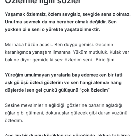
Özlemle ilgili sozler
Yaşamak özlemsiz, özlem sevgisiz, sevgide sensiz olmaz.
Unutma sevmek dalma beraber olmak değildir. Sen
yokken bile seni o yürekte yaşatabilmektir.
Merhaba hüzün adası.. Ben duygu gemisi. Gecenin
karanlığında yanaştım limanına. Yüküm mutluluk. Kulak ver
bak ne diyor gemide ki ses: özledim seni.. Biriciğim.
Yüreğim umulmayan yaralarla baş edemezken bir tatlı
aşk gülüşü özledi gözlerim ve sen hangi alemde hangi
düşlerde isen gel çünkü gülüşünü “çok özledim”
Sesine mevsimlerin eğildiği, gözlerine baharın ağladığı,
ağlar gibi gülmeni, dokunuşlar gülecek gibi duran yüzünü
özledim.
Ansızın bir duygu körüklenirse yüreğinde, aklına takılırsa