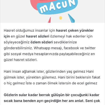
g
ö
n
d
e
Hasret olduğumuz insanlar için
hasret çeken yürekler
r
için
en güzel
hasret sözleri
özlemeyi hak edenler için
m
söyleyeceğimiz
özlem sözleri
sevdiklerinize
e
gönderebilirsiniz. Whatsapp mesajı, facebook ve twitter
k
gibi sosyal medya hesaplarınızda paylaşabileceğiniz en
güzel hasret sözleri.
Hani insan ağlamak ister, gözlerinden yaş gelmez Hani
gülmek ister, yürekten gülemez. Hani birini beklersin fakat
o hiç gelmez İste o zaman ölmek istersin de ecel gelmez
Gözlerin sular kadar berrak gülüşün bir çocuğunki kadar
sıcak bana benden ayrı geçirdiğin her anı anlat. Seni çok