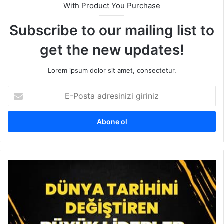
With Product You Purchase
Subscribe to our mailing list to
get the new updates!
Lorem ipsum dolor sit amet, consectetur.
E
-
P
o
s
t
a
a
D
d
ü
r
n
e
y
s
a
i
T