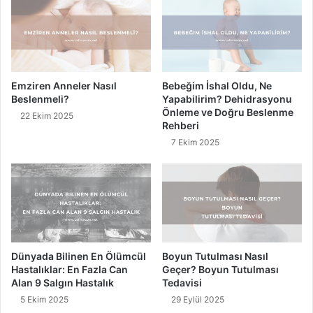
e
e
n
n
ç
m
T
i
u
ş
z
S
Emziren Anneler Nasıl
Bebeğim İshal Oldu, Ne
a
ö
Beslenmeli?
Yapabilirim? Dehidrasyonu
k
z
Önleme ve Doğru Beslenme
22 Ekim 2025
e
Rehberi
r
7 Ekim 2025
Dünyada Bilinen En Ölümcül
Boyun Tutulması Nasıl
Hastalıklar: En Fazla Can
Geçer? Boyun Tutulması
Alan 9 Salgın Hastalık
Tedavisi
5 Ekim 2025
29 Eylül 2025