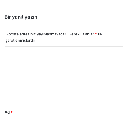
Bir yanıt yazın
E-posta adresiniz yayınlanmayacak.
Gerekli alanlar
*
ile
işaretlenmişlerdir
Y
o
r
u
m
*
Ad
*