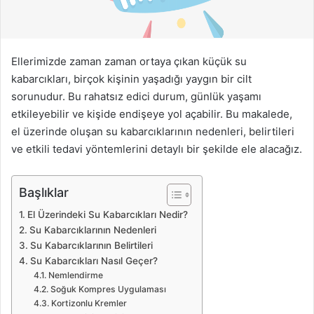
ö
n
d
e
Ellerimizde zaman zaman ortaya çıkan küçük su
r
kabarcıkları, birçok kişinin yaşadığı yaygın bir cilt
m
sorunudur. Bu rahatsız edici durum, günlük yaşamı
e
etkileyebilir ve kişide endişeye yol açabilir. Bu makalede,
k
el üzerinde oluşan su kabarcıklarının nedenleri, belirtileri
ve etkili tedavi yöntemlerini detaylı bir şekilde ele alacağız.
Başlıklar
El Üzerindeki Su Kabarcıkları Nedir?
Su Kabarcıklarının Nedenleri
Su Kabarcıklarının Belirtileri
Su Kabarcıkları Nasıl Geçer?
Nemlendirme
Soğuk Kompres Uygulaması
Kortizonlu Kremler