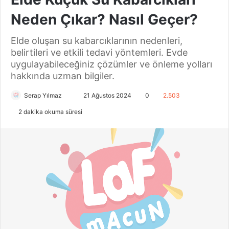
Neden Çıkar? Nasıl Geçer?
Elde oluşan su kabarcıklarının nedenleri,
belirtileri ve etkili tedavi yöntemleri. Evde
uygulayabileceğiniz çözümler ve önleme yolları
hakkında uzman bilgiler.
Serap Yılmaz
B
21 Ağustos 2024
0
2.503
i
2 dakika okuma süresi
r
e
-
p
o
s
t
a
g