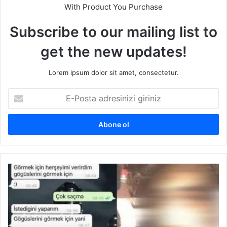
With Product You Purchase
Subscribe to our mailing list to
get the new updates!
Lorem ipsum dolor sit amet, consectetur.
E
-
P
o
s
t
a
a
T
d
w
r
i
e
t
s
t
i
e