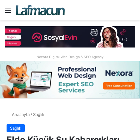
Menü
A
Nexora Digital Web Design & SEO Agency
Anasayfa
/
Sağlık
Sağlık
Elde Küçük Su Kabarcıkları