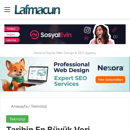
Menü
A
Nexora Digital Web Design & SEO Agency
Anasayfa
/
Teknoloji
Teknoloji
Tarihin En Büyük Veri