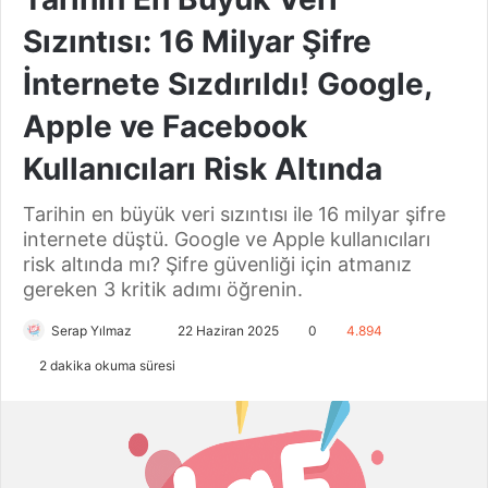
Sızıntısı: 16 Milyar Şifre
İnternete Sızdırıldı! Google,
Apple ve Facebook
Kullanıcıları Risk Altında
Tarihin en büyük veri sızıntısı ile 16 milyar şifre
internete düştü. Google ve Apple kullanıcıları
risk altında mı? Şifre güvenliği için atmanız
gereken 3 kritik adımı öğrenin.
Serap Yılmaz
B
22 Haziran 2025
0
4.894
i
2 dakika okuma süresi
r
e
-
p
o