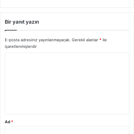
5
0
D
Bir yanıt yazın
u
y
u
E-posta adresiniz yayınlanmayacak.
Gerekli alanlar
*
ile
r
işaretlenmişlerdir
u
l
Y
d
o
u
,
r
G
u
ö
z
m
l
*
e
r
O
Ad
*
p
t