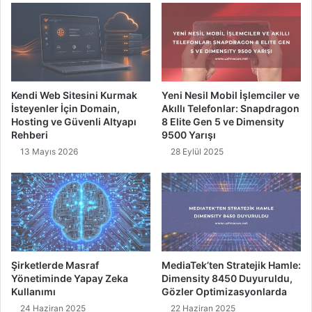
m
e
d
j
i
i
r
k
?
H
a
Kendi Web Sitesini Kurmak
Yeni Nesil Mobil İşlemciler ve
m
İsteyenler İçin Domain,
Akıllı Telefonlar: Snapdragon
l
Hosting ve Güvenli Altyapı
8 Elite Gen 5 ve Dimensity
e
Rehberi
9500 Yarışı
:
13 Mayıs 2026
28 Eylül 2025
D
i
m
e
n
s
i
t
Şirketlerde Masraf
MediaTek’ten Stratejik Hamle:
y
Yönetiminde Yapay Zeka
Dimensity 8450 Duyuruldu,
8
Kullanımı
Gözler Optimizasyonlarda
4
24 Haziran 2025
22 Haziran 2025