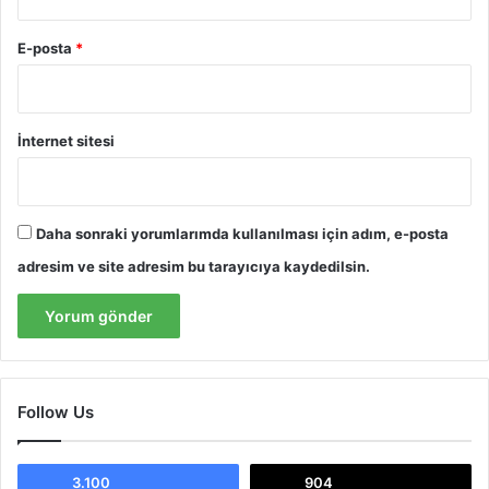
i
m
E-posta
*
i
z
a
s
İnternet sitesi
y
o
n
l
Daha sonraki yorumlarımda kullanılması için adım, e-posta
a
r
adresim ve site adresim bu tarayıcıya kaydedilsin.
d
a
Follow Us
3.100
904