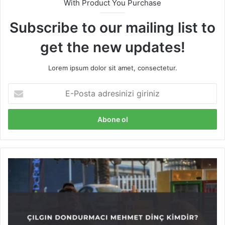
With Product You Purchase
Subscribe to our mailing list to
get the new updates!
Lorem ipsum dolor sit amet, consectetur.
E
-
P
o
s
t
a
a
Ç
d
ı
r
l
e
g
s
ı
i
n