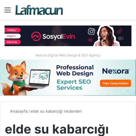
Menü
A
Nexora Digital Web Design & SEO Agency
Anasayfa
/
elde su kabarcığı nedenleri
elde su kabarcığı