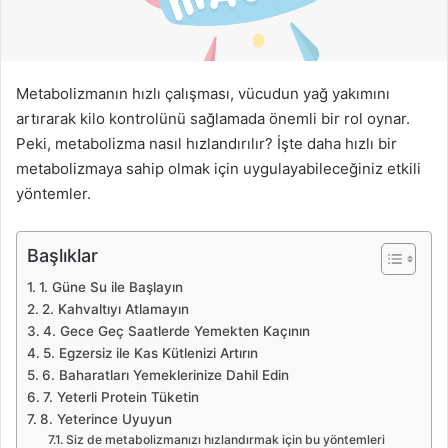
ö
n
d
e
Metabolizmanın hızlı çalışması, vücudun yağ yakımını
r
artırarak kilo kontrolünü sağlamada önemli bir rol oynar.
m
Peki, metabolizma nasıl hızlandırılır? İşte daha hızlı bir
e
metabolizmaya sahip olmak için uygulayabileceğiniz etkili
k
yöntemler.
Başlıklar
1. Güne Su ile Başlayın
2. Kahvaltıyı Atlamayın
4. Gece Geç Saatlerde Yemekten Kaçının
5. Egzersiz ile Kas Kütlenizi Artırın
6. Baharatları Yemeklerinize Dahil Edin
7. Yeterli Protein Tüketin
8. Yeterince Uyuyun
Siz de metabolizmanızı hızlandırmak için bu yöntemleri