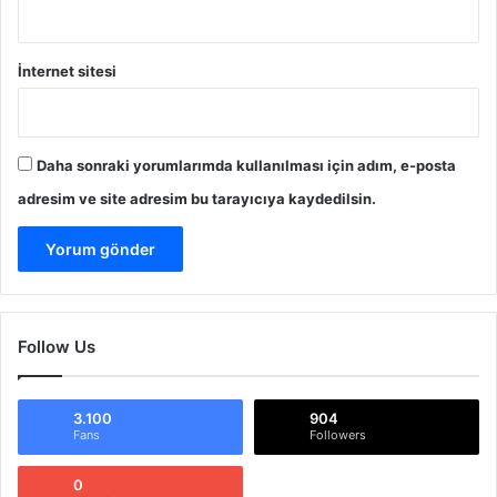
?
İnternet sitesi
Daha sonraki yorumlarımda kullanılması için adım, e-posta
adresim ve site adresim bu tarayıcıya kaydedilsin.
Follow Us
3.100
904
Fans
Followers
0