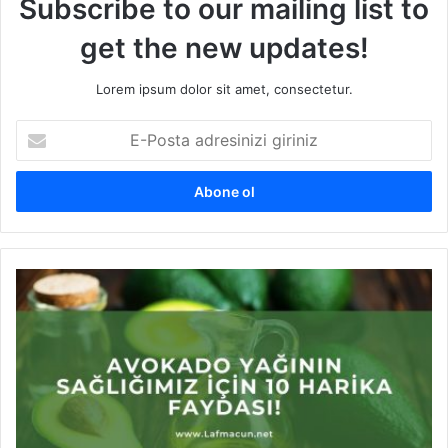
Subscribe to our mailing list to
get the new updates!
Lorem ipsum dolor sit amet, consectetur.
E
-
P
o
s
t
a
a
A
d
v
r
o
e
k
s
a
i
d
n
o
i
Y
z
a