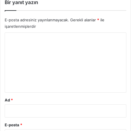
Bir yanıt yazın
r
l
i
E-posta adresiniz yayınlanmayacak.
Gerekli alanlar
*
ile
O
işaretlenmişlerdir
t
o
Y
m
o
o
b
r
i
u
l
i
m
N
*
e
D
u
Ad
*
r
u
m
d
E-posta
*
a