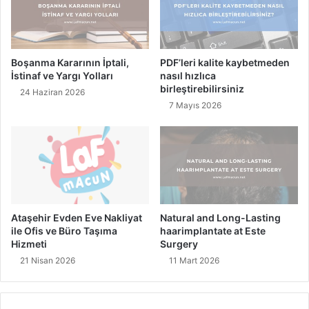
H
n
a
D
r
u
i
r
Boşanma Kararının İptali,
PDF’leri kalite kaybetmeden
k
u
İstinaf ve Yargı Yolları
nasıl hızlıca
a
m
birleştirebilirsiniz
24 Haziran 2026
F
u
7 Mayıs 2026
a
:
y
T
d
ü
a
r
s
k
ı
i
!
y
e
Ataşehir Evden Eve Nakliyat
Natural and Long-Lasting
'
ile Ofis ve Büro Taşıma
haarimplantate at Este
n
Hizmeti
Surgery
i
21 Nisan 2026
11 Mart 2026
n
Y
e