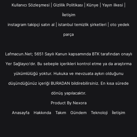
Kullanıcı Sözleşmesi
|
Gizlilik Politikası
|
Künye
|
Yayın ilkesi
|
İletişim
instagram takipçi satın al
|
istanbul temizlik şirketleri
|
oto yedek
parça
Lafmacun.Net; 5651 Sayılı Kanun kapsamında BTK tarafından onaylı
Yer Sağlayıcı
'dır. Bu sebeple içerikleri kontrol etme ya da araştırma
yükümlülüğü yoktur. Hukuka ve mevzuata aykırı olduğunu
düşündüğünüz içeriği
BURADAN
bildirebilirsiniz. En kısa sürede
dönüş yapılacaktır.
Product By
Nexora
Anasayfa
Hakkında
Takım
Gündem
Teknoloji
İletişim
Facebook
X
YouTube
Instagram