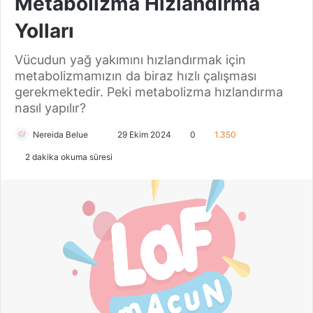
Metabolizma Hızlandırma
Yolları
Vücudun yağ yakımını hızlandırmak için
metabolizmamızın da biraz hızlı çalışması
gerekmektedir. Peki metabolizma hızlandırma
nasıl yapılır?
Nereida Belue
B
29 Ekim 2024
0
1.350
i
2 dakika okuma süresi
r
e
-
p
o
s
t
a
g