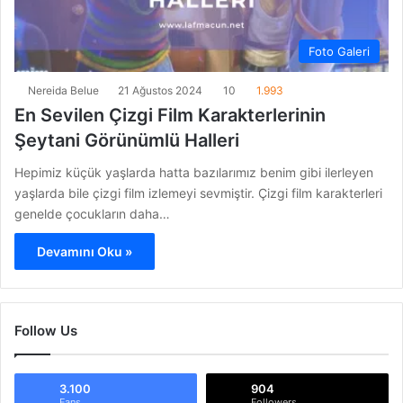
Foto Galeri
Nereida Belue
21 Ağustos 2024
10
1.993
En Sevilen Çizgi Film Karakterlerinin
Şeytani Görünümlü Halleri
Hepimiz küçük yaşlarda hatta bazılarımız benim gibi ilerleyen
yaşlarda bile çizgi film izlemeyi sevmiştir. Çizgi film karakterleri
genelde çocukların daha…
Devamını Oku »
Follow Us
3.100
904
Fans
Followers