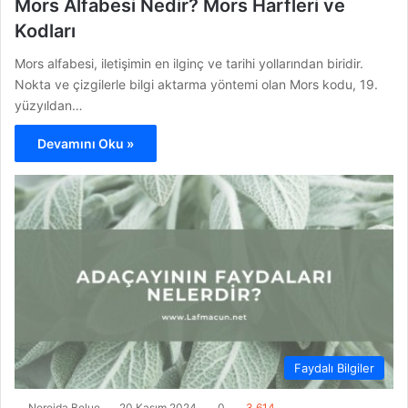
Mors Alfabesi Nedir? Mors Harfleri ve
Kodları
Mors alfabesi, iletişimin en ilginç ve tarihi yollarından biridir.
Nokta ve çizgilerle bilgi aktarma yöntemi olan Mors kodu, 19.
yüzyıldan…
Devamını Oku »
Faydalı Bilgiler
Nereida Belue
20 Kasım 2024
0
3.614