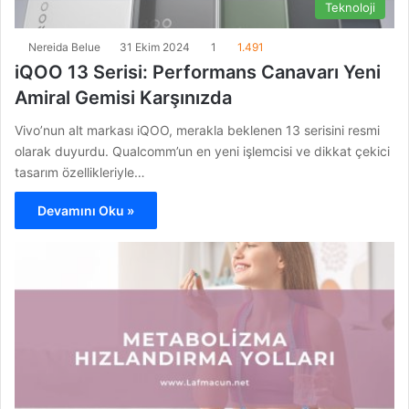
Teknoloji
Nereida Belue
31 Ekim 2024
1
1.491
iQOO 13 Serisi: Performans Canavarı Yeni
Amiral Gemisi Karşınızda
Vivo’nun alt markası iQOO, merakla beklenen 13 serisini resmi
olarak duyurdu. Qualcomm’un en yeni işlemcisi ve dikkat çekici
tasarım özellikleriyle…
Devamını Oku »