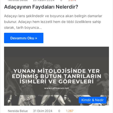
Adaçayının Faydaları Nelerdir?
Adaçayı lans şeklindedir ve boyunca akan belirgin damarlar
bulunur. Adaçayı hem lezzetli hem de tıbbi özelliklere sahip
olarak, tarih boyunca…
Devamını Oku »
Kimdir & Nedir
Nereida Belue
31 Ekim 2024
0
1.267