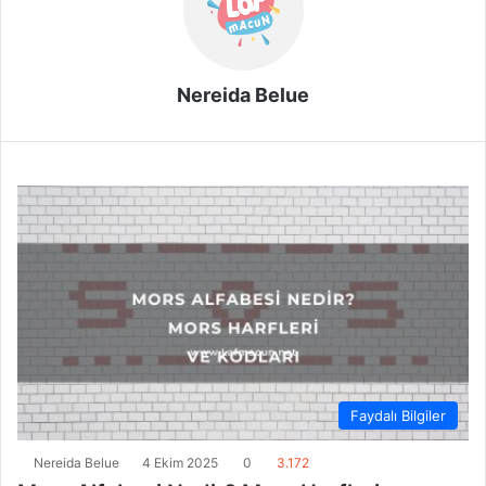
Nereida Belue
Faydalı Bilgiler
Nereida Belue
4 Ekim 2025
0
3.172