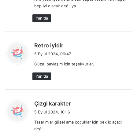
i
hep iyi olacak değil ya.
k
i
Yanıtla
:
d
Retro iyidir
e
5 Eylül 2024, 06:47
d
Güzel paylaşım için teşekkürler.
i
k
Yanıtla
i
:
d
Çizgi karakter
e
5 Eylül 2024, 10:16
d
Tasarımlar güzel ama çocuklar için pek iç açacı
i
değil.
k