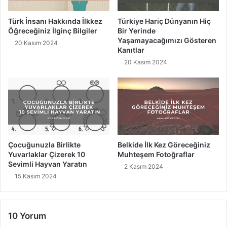
ğ
a
i
v
Türk İnsanı Hakkında İlkkez
Türkiye Hariç Dünyanın Hiç
g
a
Öğreceğiniz İlginç Bilgiler
Bir Yerinde
ü
n
Yaşamayacağımızı Gösteren
20 Kasım 2024
z
Y
Kanıtlar
e
a
20 Kasım 2024
l
p
s
t
ö
ı
z
r
l
a
e
c
r
a
k
Çocuğunuzla Birlikte
Belkide İlk Kez Göreceğiniz
F
Yuvarlaklar Çizerek 10
Muhteşem Fotoğraflar
Sevimli Hayvan Yaratın
i
2 Kasım 2024
l
15 Kasım 2024
m
l
e
10 Yorum
r