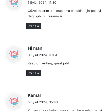
e
1 Eylül 2024, 11:30
d
Güzel tasarımlar olmuş ama çocuklar için pek iyi
i
değil gibi bu tasarımlar
k
i
Yanıtla
:
d
Hi man
e
3 Eylül 2024, 16:04
d
Keep on writing, great job!
i
k
Yanıtla
i
:
d
Kemal
e
5 Eylül 2024, 05:46
d
Kim yapmışsa helal olsun süper tasarımlar, hepsi