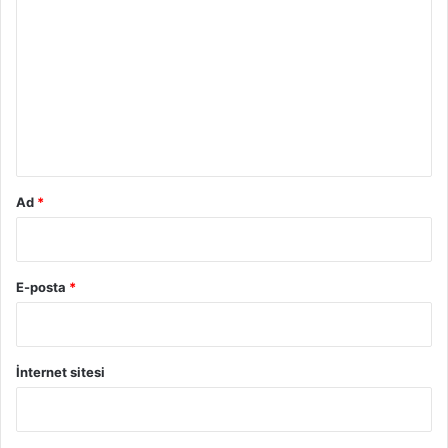
o
r
u
m
*
Ad
*
E-posta
*
İnternet sitesi