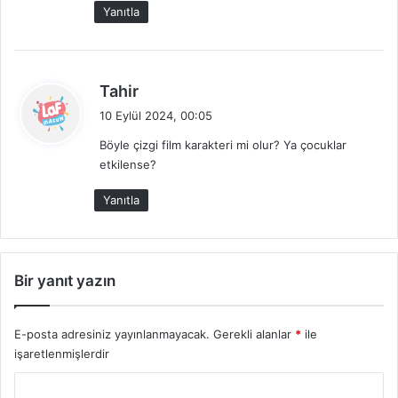
i
Yanıtla
:
d
Tahir
e
10 Eylül 2024, 00:05
d
Böyle çizgi film karakteri mi olur? Ya çocuklar
i
etkilense?
k
i
Yanıtla
:
Bir yanıt yazın
E-posta adresiniz yayınlanmayacak.
Gerekli alanlar
*
ile
işaretlenmişlerdir
Y