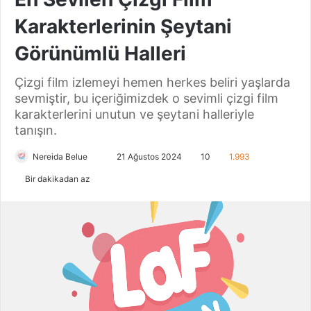
Karakterlerinin Şeytani
Görünümlü Halleri
Çizgi film izlemeyi hemen herkes beliri yaşlarda
sevmiştir, bu içeriğimizdek o sevimli çizgi film
karakterlerini unutun ve şeytani halleriyle
tanışın.
Nereida Belue
B
21 Ağustos 2024
10
1.993
i
Bir dakikadan az
r
e
-
p
o
s
t
a