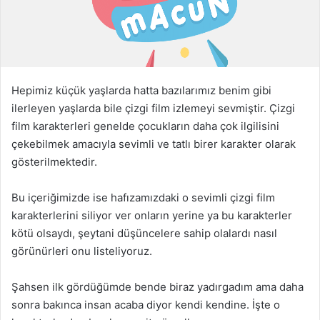
g
ö
n
d
e
Hepimiz küçük yaşlarda hatta bazılarımız benim gibi
r
ilerleyen yaşlarda bile çizgi film izlemeyi sevmiştir. Çizgi
m
film karakterleri genelde çocukların daha çok ilgilisini
e
çekebilmek amacıyla sevimli ve tatlı birer karakter olarak
k
gösterilmektedir.
Bu içeriğimizde ise hafızamızdaki o sevimli çizgi film
karakterlerini siliyor ver onların yerine ya bu karakterler
kötü olsaydı, şeytani düşüncelere sahip olalardı nasıl
görünürleri onu listeliyoruz.
Şahsen ilk gördüğümde bende biraz yadırgadım ama daha
sonra bakınca insan acaba diyor kendi kendine. İşte o