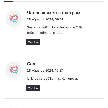
d
Чат знакомств телеграм
e
28 Ağustos 2024, 09:01
d
Şeytani çizgifilm karakteri mi olur? Ben
i
beğenmedim bu içeriği.
k
i
Yanıtla
:
d
Can
e
28 Ağustos 2024, 10:37
d
İyi ki böyle değillermiş. Korkunçlar.
i
k
Yanıtla
i
: