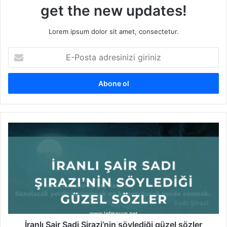
get the new updates!
Lorem ipsum dolor sit amet, consectetur.
E
-
P
o
s
t
a
a
İ
d
r
r
a
e
n
s
l
i
ı
n
Ş
i
a
z
i
i
r
İranlı Şair Sadi Şirazi’nin söylediği güzel sözler