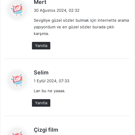
d
Mert
e
30 Ağustos 2024, 02:32
d
Sevgiliye güzel sözler bulmak için internette arama
i
yapıyordum ve en güzel sözler burada çıktı
k
karşıma.
i
:
Yanıtla
d
Selim
e
1 Eylül 2024, 07:33
d
Lan bu ne yaaaa.
i
k
Yanıtla
i
:
d
Çizgi film