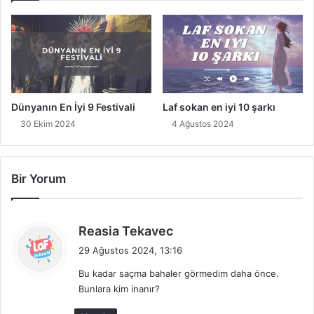
ç
i
S
H
ı
a
n
m
ı
a
r
m
Ç
l
Dünyanın En İyi 9 Festivali
Laf sokan en iyi 10 şarkı
i
a
30 Ekim 2024
4 Ağustos 2024
z
r
g
ı
i
s
Bir Yorum
i
d
Reasia Tekavec
e
29 Ağustos 2024, 13:16
d
Bu kadar saçma bahaler görmedim daha önce.
i
Bunlara kim inanır?
k
i