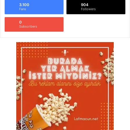
3.100
904
Fans
Followers
0
Subscribers