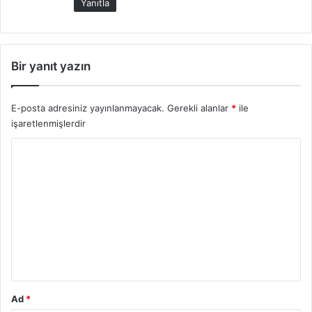
Yanıtla
:
Bir yanıt yazın
E-posta adresiniz yayınlanmayacak.
Gerekli alanlar
*
ile
işaretlenmişlerdir
Y
o
r
u
m
*
Ad
*