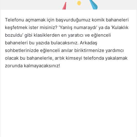
n
d
e
Telefonu açmamak için başvurduğumuz komik bahaneleri
r
keşfetmek ister misiniz? ‘Yanlış numaraydı’ ya da ‘Kulaklık
m
bozuldu’ gibi klasiklerden en yaratıcı ve eğlenceli
e
bahaneleri bu yazıda bulacaksınız. Arkadaş
k
sohbetlerinizde eğlenceli anılar biriktirmenize yardımcı
olacak bu bahanelerle, artık kimseyi telefonda yakalamak
zorunda kalmayacaksınız!