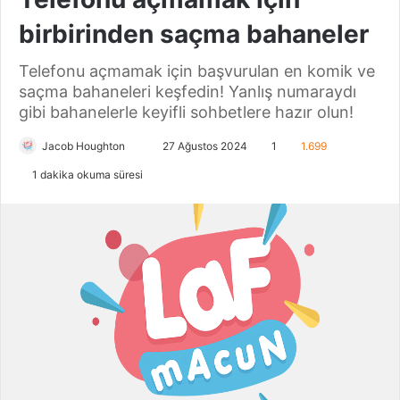
birbirinden saçma bahaneler
Telefonu açmamak için başvurulan en komik ve
saçma bahaneleri keşfedin! Yanlış numaraydı
gibi bahanelerle keyifli sohbetlere hazır olun!
Jacob Houghton
B
27 Ağustos 2024
1
1.699
i
1 dakika okuma süresi
r
e
-
p
o
s
t
a
g
ö