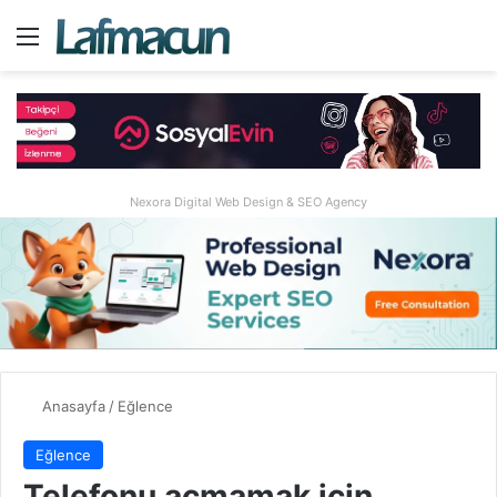
Menü
A
Nexora Digital Web Design & SEO Agency
Anasayfa
/
Eğlence
Eğlence
Telefonu açmamak için