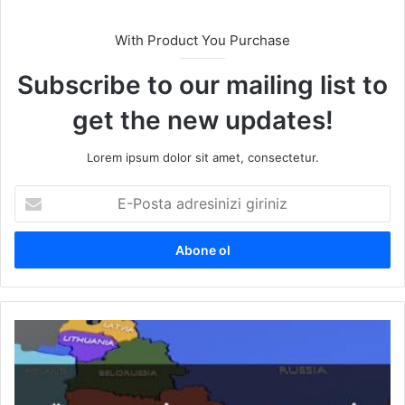
With Product You Purchase
Subscribe to our mailing list to
get the new updates!
Lorem ipsum dolor sit amet, consectetur.
E
-
P
o
s
t
a
a
Ü
d
l
r
k
e
e
s
l