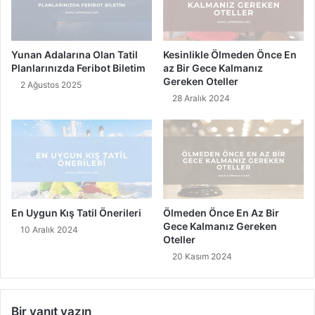
a
a
r
ç
i
m
k
Yunan Adalarına Olan Tatil
Kesinlikle Ölmeden Önce En
a
a
Planlarınızda Feribot Biletim
az Bir Gece Kalmanız
b
k
Gereken Oteller
2 Ağustos 2025
a
ı
28 Aralık 2024
h
ş
a
t
n
a
e
t
l
i
e
l
r
i
y
En Uygun Kış Tatil Önerileri
Ölmeden Önce En Az Bir
e
Gece Kalmanız Gereken
10 Aralık 2024
r
Oteller
i
20 Kasım 2024
Bir yanıt yazın