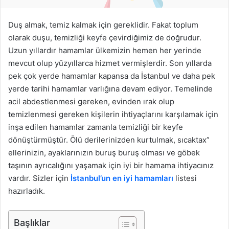
d
e
Duş almak, temiz kalmak için gereklidir. Fakat toplum
r
olarak duşu, temizliği keyfe çevirdiğimiz de doğrudur.
m
Uzun yıllardır hamamlar ülkemizin hemen her yerinde
e
mevcut olup yüzyıllarca hizmet vermişlerdir. Son yıllarda
k
pek çok yerde hamamlar kapansa da İstanbul ve daha pek
yerde tarihi hamamlar varlığına devam ediyor. Temelinde
acil abdestlenmesi gereken, evinden ırak olup
temizlenmesi gereken kişilerin ihtiyaçlarını karşılamak için
inşa edilen hamamlar zamanla temizliği bir keyfe
dönüştürmüştür. Ölü derilerinizden kurtulmak, sıcaktax”
ellerinizin, ayaklarınızın buruş buruş olması ve göbek
taşının ayrıcalığını yaşamak için iyi bir hamama ihtiyacınız
vardır. Sizler için
İstanbul’un en iyi hamamları
listesi
hazırladık.
Başlıklar