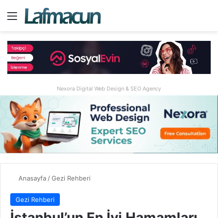
Menü
A
Nexora Digital Web Design & SEO Agency
Anasayfa
/
Gezi Rehberi
Gezi Rehberi
İstanbul’un En İyi Hamamları