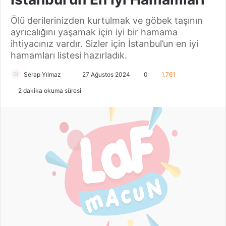
Ölü derilerinizden kurtulmak ve göbek taşının
ayrıcalığını yaşamak için iyi bir hamama
ihtiyacınız vardır. Sizler için İstanbul’un en iyi
hamamları listesi hazırladık.
Serap Yılmaz
B
27 Ağustos 2024
0
1.761
i
2 dakika okuma süresi
r
e
-
p
o
s
t
a
g
ö
n