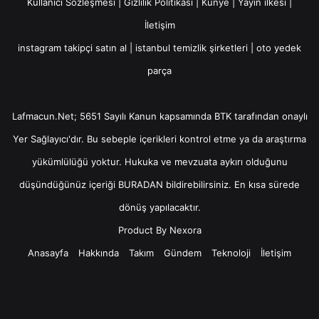
Kullanıcı Sözleşmesi
|
Gizlilik Politikası
|
Künye
|
Yayın ilkesi
|
İletişim
instagram takipçi satın al
|
istanbul temizlik şirketleri
|
oto yedek
parça
Lafmacun.Net; 5651 Sayılı Kanun kapsamında BTK tarafından onaylı
Yer Sağlayıcı
'dır. Bu sebeple içerikleri kontrol etme ya da araştırma
yükümlülüğü yoktur. Hukuka ve mevzuata aykırı olduğunu
düşündüğünüz içeriği
BURADAN
bildirebilirsiniz. En kısa sürede
dönüş yapılacaktır.
Product By
Nexora
Anasayfa
Hakkında
Takım
Gündem
Teknoloji
İletişim
Facebook
X
YouTube
Instagram