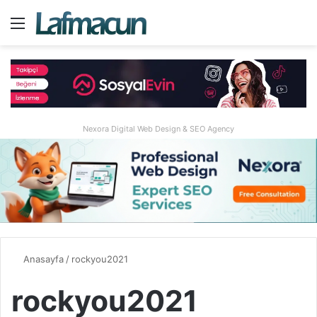
Menü
A
Nexora Digital Web Design & SEO Agency
Anasayfa
/
rockyou2021
rockyou2021