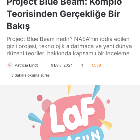
Project Blue Beam: Komplo
Teorisinden Gerçekliğe Bir
Bakış
Project Blue Beam nedir? NASA'nın iddia edilen
gizli projesi, teknolojik aldatmaca ve yeni dünya
düzeni teorileri hakkında kapsamlı bir inceleme.
Patricia Lindt
B
9 Eylül 2024
1
1.538
i
3 dakika okuma süresi
r
e
-
p
o
s
t
a