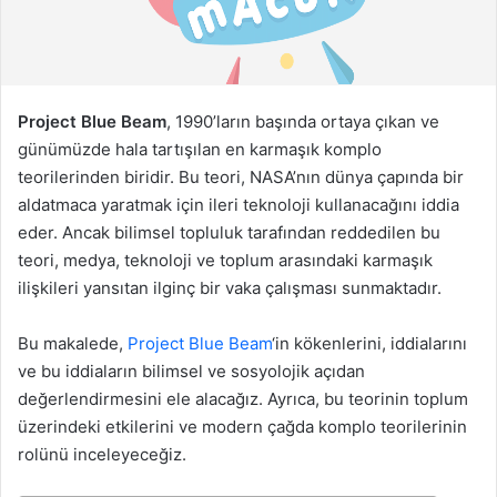
g
ö
n
d
e
Project Blue Beam
, 1990’ların başında ortaya çıkan ve
r
günümüzde hala tartışılan en karmaşık komplo
m
teorilerinden biridir. Bu teori, NASA’nın dünya çapında bir
e
aldatmaca yaratmak için ileri teknoloji kullanacağını iddia
k
eder. Ancak bilimsel topluluk tarafından reddedilen bu
teori, medya, teknoloji ve toplum arasındaki karmaşık
ilişkileri yansıtan ilginç bir vaka çalışması sunmaktadır.
Bu makalede,
Project Blue Beam
‘in kökenlerini, iddialarını
ve bu iddiaların bilimsel ve sosyolojik açıdan
değerlendirmesini ele alacağız. Ayrıca, bu teorinin toplum
üzerindeki etkilerini ve modern çağda komplo teorilerinin
rolünü inceleyeceğiz.