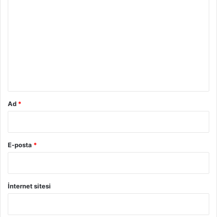
o
r
u
m
*
Ad
*
E-posta
*
İnternet sitesi