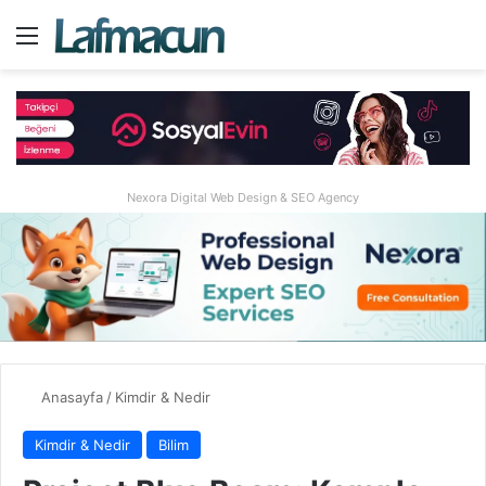
Menü
A
Nexora Digital Web Design & SEO Agency
Anasayfa
/
Kimdir & Nedir
Kimdir & Nedir
Bilim