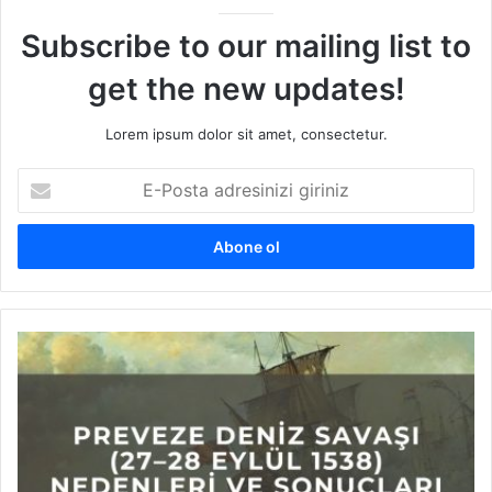
Subscribe to our mailing list to
get the new updates!
Lorem ipsum dolor sit amet, consectetur.
E
-
P
o
s
t
a
a
P
d
r
r
e
e
v
s
e
i
z
n
e