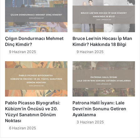
l
i
1
ş
5
i
3
m
8
i
)
n
Çılgın Dondurmacı Mehmet
Bruce Lee’nin Hocası İp Man
N
i
Dinç Kimdir?
Kimdir? Hakkında 18 Bilgi
e
D
9 Haziran 2025
9 Haziran 2025
d
e
e
s
n
t
l
e
e
k
r
l
i
e
v
y
Pablo Picasso Biyografisi:
Patrona Halil İsyanı: Lale
e
e
Kübizm’in Öncüsü ve 20.
Devri’nin Sonunu Getiren
S
n
Yüzyıl Sanatının Dönüm
Ayaklanma
o
T
Noktası
3 Haziran 2025
n
e
6 Haziran 2025
u
k
ç
e