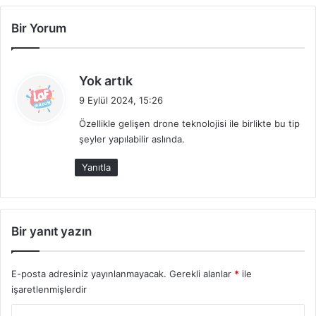
l
r
Bir Yorum
a
l
r
e
ı
m
e
d
Yok artık
l
e
9 Eylül 2024, 15:26
e
d
r
Özellikle gelişen drone teknolojisi ile birlikte bu tip
i
şeyler yapılabilir aslında.
k
i
Yanıtla
:
Bir yanıt yazın
E-posta adresiniz yayınlanmayacak.
Gerekli alanlar
*
ile
işaretlenmişlerdir
Y