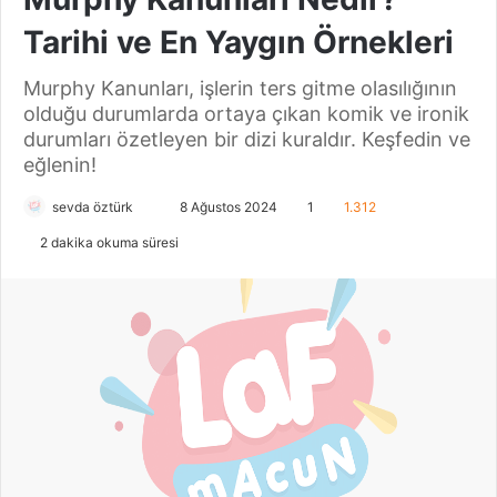
Tarihi ve En Yaygın Örnekleri
Murphy Kanunları, işlerin ters gitme olasılığının
olduğu durumlarda ortaya çıkan komik ve ironik
durumları özetleyen bir dizi kuraldır. Keşfedin ve
eğlenin!
sevda öztürk
B
8 Ağustos 2024
1
1.312
i
2 dakika okuma süresi
r
e
-
p
o
s
t
a
g