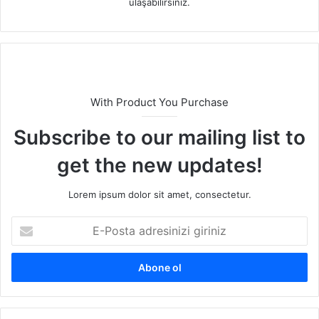
ulaşabilirsiniz.
With Product You Purchase
Subscribe to our mailing list to
get the new updates!
Lorem ipsum dolor sit amet, consectetur.
E
-
P
o
s
t
a