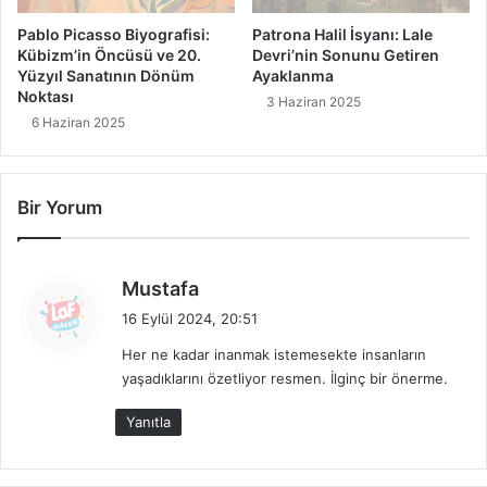
a
l
Pablo Picasso Biyografisi:
Patrona Halil İsyanı: Lale
i
Kübizm’in Öncüsü ve 20.
Devri’nin Sonunu Getiren
t
Yüzyıl Sanatının Dönüm
Ayaklanma
e
Noktası
3 Haziran 2025
s
6 Haziran 2025
i
i
ç
Bir Yorum
i
n
E
n
d
Mustafa
İ
e
16 Eylül 2024, 20:51
y
d
i
Her ne kadar inanmak istemesekte insanların
i
5
yaşadıklarını özetliyor resmen. İlginç bir önerme.
k
P
i
r
Yanıtla
:
o
g
r