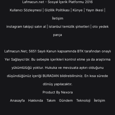
Lafmacun.net - Sosyal İçerik Platformu 2016
Kullanıcı Sözleşmesi
|
Gizlilik Politikası
|
Künye
|
Yayın ilkesi
|
İletişim
instagram takipçi satın al
|
istanbul temizlik şirketleri
|
oto yedek
parça
Lafmacun.Net; 5651 Sayılı Kanun kapsamında BTK tarafından onaylı
Yer Sağlayıcı
'dır. Bu sebeple içerikleri kontrol etme ya da araştırma
yükümlülüğü yoktur. Hukuka ve mevzuata aykırı olduğunu
düşündüğünüz içeriği
BURADAN
bildirebilirsiniz. En kısa sürede
dönüş yapılacaktır.
Product By
Nexora
Anasayfa
Hakkında
Takım
Gündem
Teknoloji
İletişim
Facebook
X
YouTube
Instagram