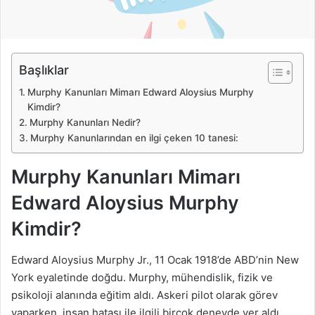
ö
n
d
e
Başlıklar
r
m
Murphy Kanunları Mimarı Edward Aloysius Murphy
e
Kimdir?
k
Murphy Kanunları Nedir?
Murphy Kanunlarından en ilgi çeken 10 tanesi:
Murphy Kanunları Mimarı
Edward Aloysius Murphy
Kimdir?
Edward Aloysius Murphy Jr., 11 Ocak 1918’de ABD’nin New
York eyaletinde doğdu. Murphy, mühendislik, fizik ve
psikoloji alanında eğitim aldı. Askeri pilot olarak görev
yaparken, insan hatası ile ilgili birçok deneyde yer aldı.