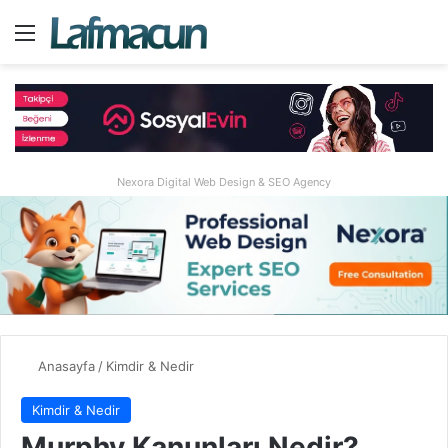
Menü
A
Nexora Digital Web Design & SEO Agency
Anasayfa
/
Kimdir & Nedir
Kimdir & Nedir
Murphy Kanunları Nedir?