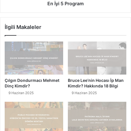
k
r
En İyi 5 Program
ü
c
ü
İlgili Makaleler
l
e
r
i
:
M
ü
k
e
Çılgın Dondurmacı Mehmet
Bruce Lee’nin Hocası İp Man
m
Dinç Kimdir?
Kimdir? Hakkında 18 Bilgi
m
9 Haziran 2025
9 Haziran 2025
e
l
S
e
s
K