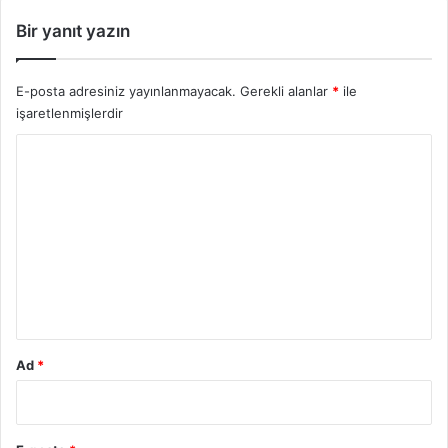
a
Bir yanıt yazın
m
E-posta adresiniz yayınlanmayacak.
Gerekli alanlar
*
ile
işaretlenmişlerdir
Y
o
r
u
m
*
Ad
*