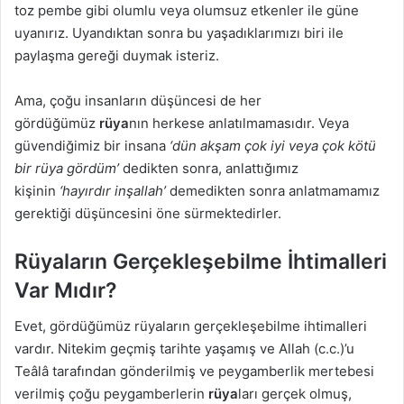
toz pembe gibi olumlu veya olumsuz etkenler ile güne
uyanırız. Uyandıktan sonra bu yaşadıklarımızı biri ile
paylaşma gereği duymak isteriz.
Ama, çoğu insanların düşüncesi de her
gördüğümüz
rüya
nın herkese anlatılmamasıdır. Veya
güvendiğimiz bir insana
‘dün akşam çok iyi veya çok kötü
bir rüya gördüm’
dedikten sonra, anlattığımız
kişinin
‘hayırdır inşallah’
demedikten sonra anlatmamamız
gerektiği düşüncesini öne sürmektedirler.
Rüyaların Gerçekleşebilme İhtimalleri
Var Mıdır?
Evet, gördüğümüz rüyaların gerçekleşebilme ihtimalleri
vardır. Nitekim geçmiş tarihte yaşamış ve Allah (c.c.)’u
Teâlâ tarafından gönderilmiş ve peygamberlik mertebesi
verilmiş çoğu peygamberlerin
rüya
ları gerçek olmuş,