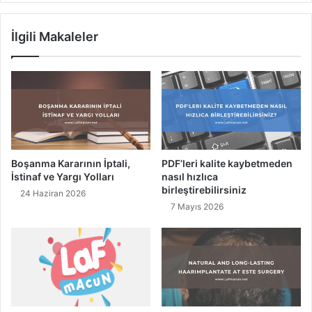
e
a
r
r
İlgili Makaleler
d
ı
i
N
r
e
?
d
i
r
?
T
a
Boşanma Kararının İptali,
PDF’leri kalite kaybetmeden
r
İstinaf ve Yargı Yolları
nasıl hızlıca
i
birleştirebilirsiniz
24 Haziran 2026
h
7 Mayıs 2026
i
v
e
E
n
Y
a