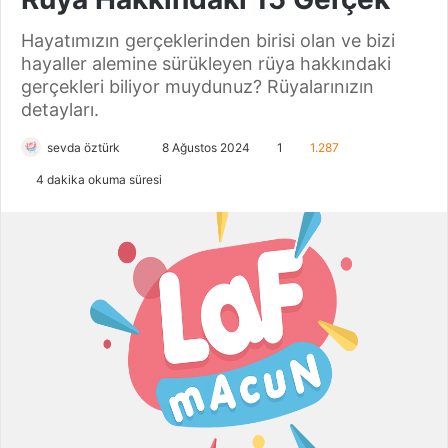
Hayatımızın gerçeklerinden birisi olan ve bizi
hayaller alemine sürükleyen rüya hakkındaki
gerçekleri biliyor muydunuz? Rüyalarınızın
detayları.
sevda öztürk
B
8 Ağustos 2024
1
1.287
i
4 dakika okuma süresi
r
e
-
p
o
s
t
a
g
ö
n