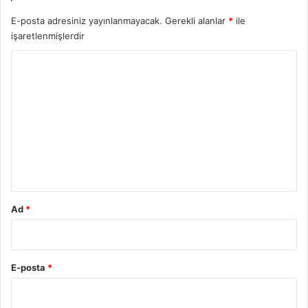
E-posta adresiniz yayınlanmayacak.
Gerekli alanlar
*
ile
işaretlenmişlerdir
Y
o
r
u
m
*
Ad
*
E-posta
*