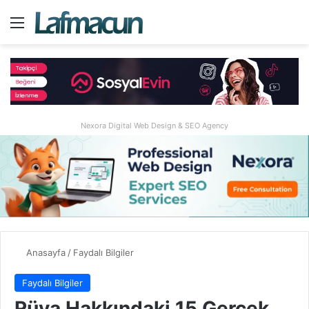
Menü
A
Nexora Digital Web Design & SEO Agency
Anasayfa
/
Faydalı Bilgiler
Faydalı Bilgiler
Rüya Hakkındaki 15 Gerçek