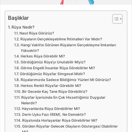
d
e
Başlıklar
r
m
Rüya Nedir?
e
Nasıl Rüya Görürüz?
k
Rüyaların Gerçekleşebilme İhtimalleri Var Mıdır?
Hangi Vakitte Görünen Rüyaların Gerçekleşme İmkanları
Yüksektir?
Herkes Rüya Görebilir Mi?
Gördüğümüz Rüya’yı Unutabilir Miyiz?
Görme Engelli İnsanlar Rüya Görebilirler Mi?
Gördüğümüz Rüya’lar Simgesel Midir?
Rüyalarımızda Sadece Bildiğimiz Yüzleri Mi Görürüz?
Herkes Renkli Rüya’lar Görebilir Mi?
Bir Gecede Kaç Tane Rüya Görebiliriz?
Rüya’lar İçerisinde En Çok Hissettiğimiz Duygular
Nelerdir?
Hayvanlarda Rüya Görebilirler Mi?
Derin Uyku Fazı (REM), Ne Demektir?
Rüya’sında Horlayanlar Rüya Görebilirler Mi?
Görülen Rüya’lar Gelecek Olayların Göstergesi Olabilirler
Mi?