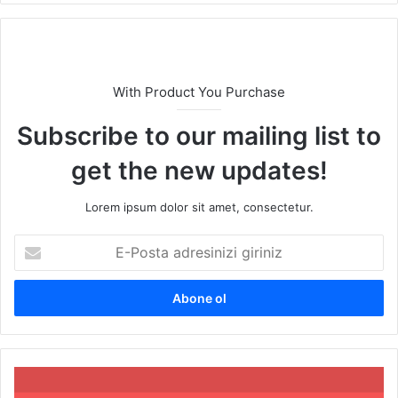
With Product You Purchase
Subscribe to our mailing list to
get the new updates!
Lorem ipsum dolor sit amet, consectetur.
E
-
P
o
s
t
a
a
K
d
a