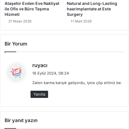
y
Ataşehir Evden Eve Nakliyat
Natural and Long-Lasting
g
ile Ofis ve Büro Taşıma
haarimplantate at Este
ı
Hizmeti
Surgery
n
21 Nisan 2026
11 Mart 2026
Ö
r
n
Bir Yorum
e
k
l
e
d
ruyacı
r
e
16 Eylül 2024, 08:24
i
d
Zaten karma karışık geliyordu, iyice çöp ettiniz be.
i
k
Yanıtla
i
:
Bir yanıt yazın