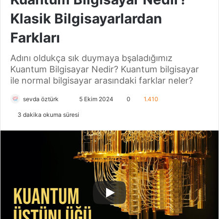
Klasik Bilgisayarlardan
Farkları
Adını oldukça sık duymaya bşaladığımız
Kuantum Bilgisayar Nedir? Kuantum bilgisayar
ile normal bilgisayar arasındaki farklar neler?
sevda öztürk
B
5 Ekim 2024
0
1.410
i
3 dakika okuma süresi
r
e
-
p
o
s
t
a
g