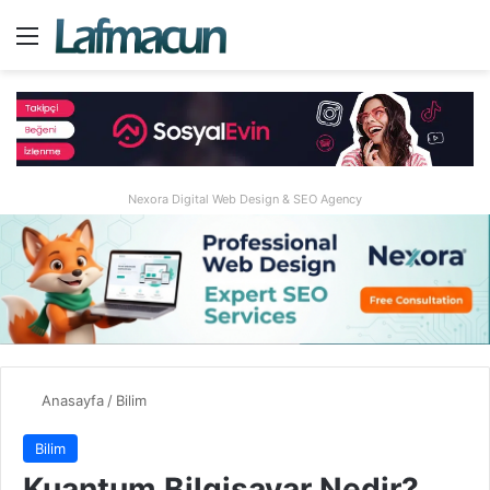
Menü
A
Nexora Digital Web Design & SEO Agency
Anasayfa
/
Bilim
Bilim
Kuantum Bilgisayar Nedir?