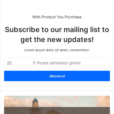
With Product You Purchase
Subscribe to our mailing list to
get the new updates!
Lorem ipsum dolor sit amet, consectetur.
E
-
P
o
s
t
a
a
Y
d
a
r
h
e