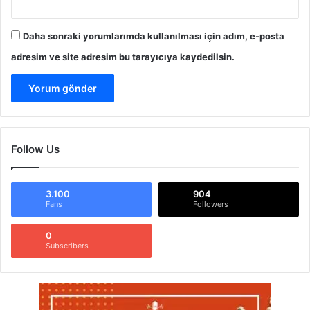
l
e
r
Daha sonraki yorumlarımda kullanılması için adım, e-posta
adresim ve site adresim bu tarayıcıya kaydedilsin.
Follow Us
3.100
904
Fans
Followers
0
Subscribers