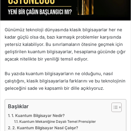
ö
n
d
e
Günümüz teknoloji dünyasında klasik bilgisayarlar her ne
r
kadar güçlü olsa da, bazı karmaşık problemler karşısında
m
yetersiz kalabiliyor. Bu sınırlamaların ötesine geçmek için
e
geliştirilen kuantum bilgisayarlar, hesaplama gücünde çığır
k
açacak nitelikte bir yeniliği temsil ediyor.
Bu yazıda kuantum bilgisayarların ne olduğunu, nasıl
çalıştığını, klasik bilgisayarlarla farklarını ve bu teknolojinin
geleceğini sade ve kapsamlı bir dille açıklıyoruz.
Başlıklar
1. Kuantum Bilgisayar Nedir?
Kuantum Mekaniğine Dayalı Temel Prensipler
2. Kuantum Bilgisayar Nasıl Çalışır?