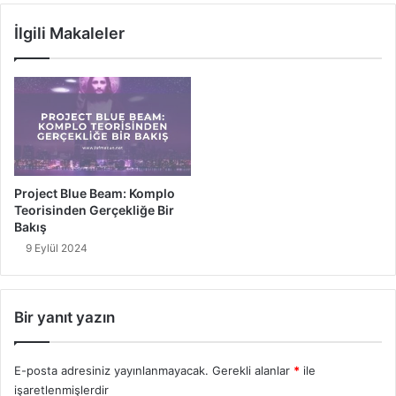
n
a
İlgili Makaleler
d
s
a
ı
k
z
i
1
B
0
e
L
n
i
z
d
e
e
Project Blue Beam: Komplo
r
r
Teorisinden Gerçekliğe Bir
l
i
Bakış
i
:
9 Eylül 2024
k
İ
l
n
e
s
r
a
Bir yanıt yazın
:
n
O
l
r
ı
E-posta adresiniz yayınlanmayacak.
Gerekli alanlar
*
ile
t
ğ
işaretlenmişlerdir