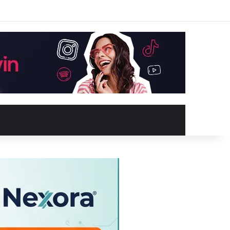
Facebook
X
YouTube
Instagram
Kayıt Ol
Rastgele Makale
Kenar Bölme
Rastgele Makale