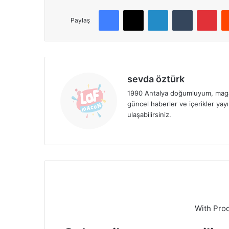
Facebook
X
LinkedIn
Tumblr
Pinterest
Paylaş
sevda öztürk
1990 Antalya doğumluyum, magaz
güncel haberler ve içerikler ya
ulaşabilirsiniz.
With Pro