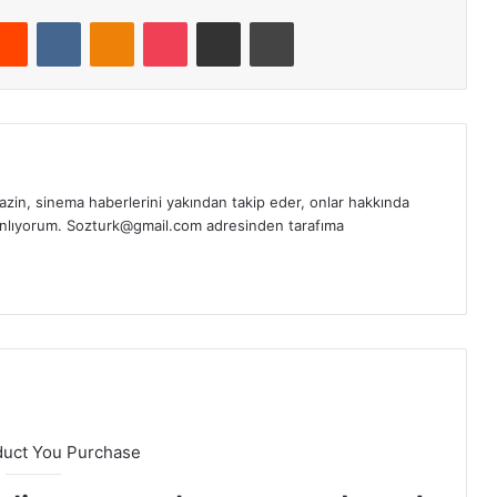
Reddit
VKontakte
Odnoklassniki
Pocket
E-Posta ile paylaş
Yazdır
in, sinema haberlerini yakından takip eder, onlar hakkında
yınlıyorum. Sozturk@gmail.com adresinden tarafıma
duct You Purchase