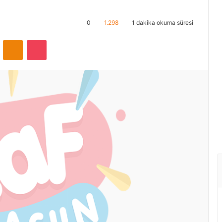
0
1.298
1 dakika okuma süresi
ontakte
Odnoklassniki
Pocket