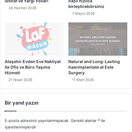
İstinaf ve Yargı Yolları
nasıl hızlıca
T
e
birleştirebilirsiniz
24 Haziran 2026
a
l
7 Mayıs 2026
r
l
i
T
h
e
s
k
e
n
l
o
Y
l
o
o
Ataşehir Evden Eve Nakliyat
Natural and Long-Lasting
l
j
ile Ofis ve Büro Taşıma
haarimplantate at Este
c
i
Hizmeti
Surgery
u
s
21 Nisan 2026
11 Mart 2026
l
i
u
ğ
Bir yanıt yazın
u
v
e
E-posta adresiniz yayınlanmayacak.
Gerekli alanlar
*
ile
İ
işaretlenmişlerdir
l