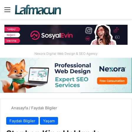
Menü
A
Nexora Digital Web Design & SEO Agency
Anasayfa
/
Faydalı Bilgiler
Faydalı Bilgiler
Yaşam