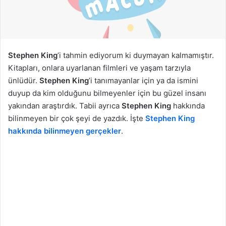
g
ö
n
d
e
Stephen King
’i tahmin ediyorum ki duymayan kalmamıştır.
r
Kitapları, onlara uyarlanan filmleri ve yaşam tarzıyla
m
ünlüdür.
Stephen King
’i tanımayanlar için ya da ismini
e
duyup da kim olduğunu bilmeyenler için bu güzel insanı
k
yakından araştırdık. Tabii ayrıca
Stephen King
hakkında
bilinmeyen bir çok şeyi de yazdık. İşte
Stephen King
hakkında bilinmeyen gerçekler
.