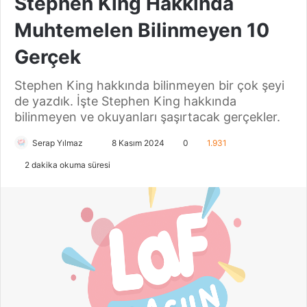
Stephen King Hakkında
Muhtemelen Bilinmeyen 10
Gerçek
Stephen King hakkında bilinmeyen bir çok şeyi
de yazdık. İşte Stephen King hakkında
bilinmeyen ve okuyanları şaşırtacak gerçekler.
Serap Yılmaz
B
8 Kasım 2024
0
1.931
i
2 dakika okuma süresi
r
e
-
p
o
s
t
a