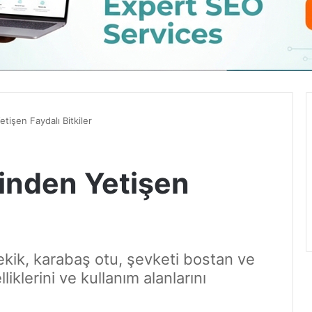
tişen Faydalı Bitkiler
inden Yetişen
kik, karabaş otu, şevketi bostan ve
liklerini ve kullanım alanlarını