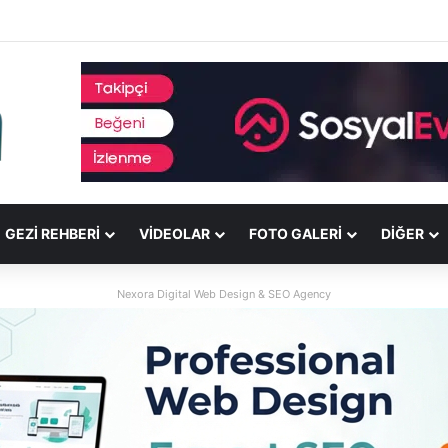
GEZI REHBERI
VIDEOLAR
FOTO GALERI
DİĞER
Nexora Digital Web Design & SEO Agency