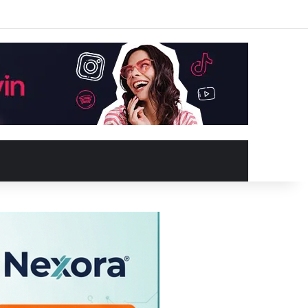
Facebook
X
YouTube
Instagram
Kayıt Ol
Rastgele Makale
Kenar Bölme
Rastgele Makale