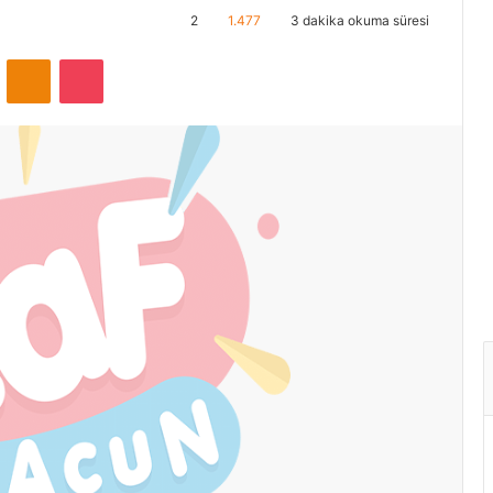
2
1.477
3 dakika okuma süresi
ontakte
Odnoklassniki
Pocket