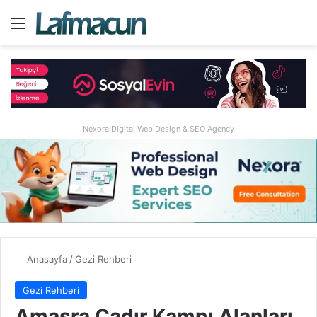
Menü
A
Nexora Digital Web Design & SEO Agency
Anasayfa
/
Gezi Rehberi
Gezi Rehberi
Amasra Çadır Kampı Alanları