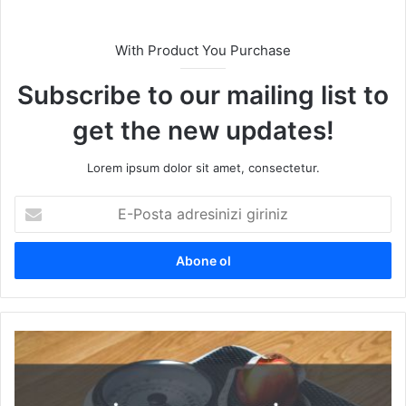
With Product You Purchase
Subscribe to our mailing list to
get the new updates!
Lorem ipsum dolor sit amet, consectetur.
E
-
P
o
s
t
a
a
K
d
i
r
l
e
o