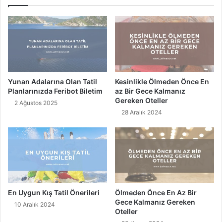
e
c
c
e
e
K
k
u
-
l
İ
ü
ç
b
e
ü
Yunan Adalarına Olan Tatil
Kesinlikle Ölmeden Önce En
c
Planlarınızda Feribot Biletim
az Bir Gece Kalmanız
e
Gereken Oteller
2 Ağustos 2025
k
28 Aralık 2024
En Uygun Kış Tatil Önerileri
Ölmeden Önce En Az Bir
Gece Kalmanız Gereken
10 Aralık 2024
Oteller