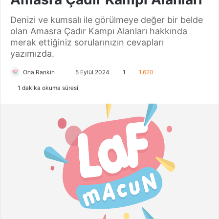
Denizi ve kumsalı ile görülmeye değer bir belde
olan Amasra Çadır Kampı Alanları hakkında
merak ettiğiniz sorularınızın cevapları
yazımızda.
Ona Rankin
B
5 Eylül 2024
1
1.620
i
1 dakika okuma süresi
r
e
-
p
o
s
t
a
g
ö
n