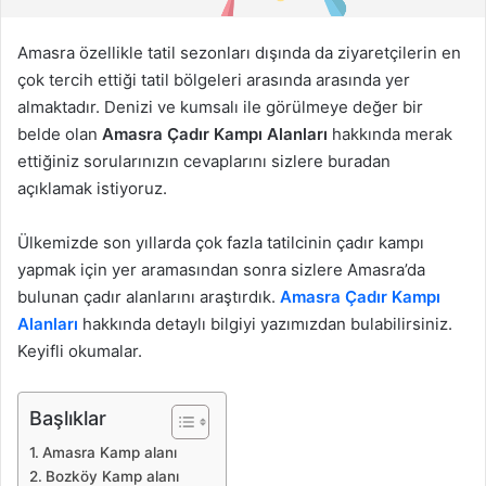
d
e
Amasra özellikle tatil sezonları dışında da ziyaretçilerin en
r
çok tercih ettiği tatil bölgeleri arasında arasında yer
m
almaktadır. Denizi ve kumsalı ile görülmeye değer bir
e
belde olan
Amasra Çadır Kampı Alanları
hakkında merak
k
ettiğiniz sorularınızın cevaplarını sizlere buradan
açıklamak istiyoruz.
Ülkemizde son yıllarda çok fazla tatilcinin çadır kampı
yapmak için yer aramasından sonra sizlere Amasra’da
bulunan çadır alanlarını araştırdık.
Amasra Çadır Kampı
Alanları
hakkında detaylı bilgiyi yazımızdan bulabilirsiniz.
Keyifli okumalar.
Başlıklar
Amasra Kamp alanı
Bozköy Kamp alanı