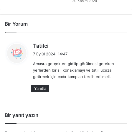
20 Kasım 2024
Bir Yorum
d
Tatilci
e
7 Eylül 2024, 14:47
d
Amasra gerçekten gidilip görülmesi gereken
i
yerlerden birisi, konaklamayı ve tatili ucuza
k
getirmek için çadır kampları tercih edilmeli.
i
:
Yanıtla
Bir yanıt yazın