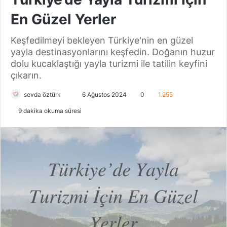
En Güzel Yerler
Keşfedilmeyi bekleyen Türkiye'nin en güzel
yayla destinasyonlarını keşfedin. Doğanın huzur
dolu kucaklaştığı yayla turizmi ile tatilin keyfini
çıkarın.
sevda öztürk
B
6 Ağustos 2024
0
1.255
i
9 dakika okuma süresi
r
e
-
p
o
s
t
a
g