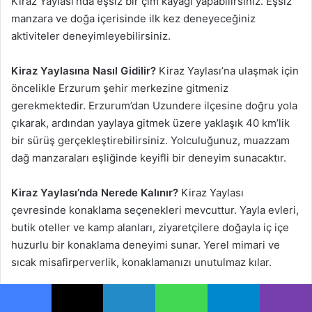
Kiraz Yaylası’nda eşsiz bir çim kayağı yapabilirsiniz. Eşsiz
manzara ve doğa içerisinde ilk kez deneyeceğiniz
aktiviteler deneyimleyebilirsiniz.
Kiraz Yaylasına Nasıl Gidilir?
Kiraz Yaylası’na ulaşmak için
öncelikle Erzurum şehir merkezine gitmeniz
gerekmektedir. Erzurum’dan Uzundere ilçesine doğru yola
çıkarak, ardından yaylaya gitmek üzere yaklaşık 40 km’lik
bir sürüş gerçekleştirebilirsiniz. Yolculuğunuz, muazzam
dağ manzaraları eşliğinde keyifli bir deneyim sunacaktır.
Kiraz Yaylası’nda Nerede Kalınır?
Kiraz Yaylası
çevresinde konaklama seçenekleri mevcuttur. Yayla evleri,
butik oteller ve kamp alanları, ziyaretçilere doğayla iç içe
huzurlu bir konaklama deneyimi sunar. Yerel mimari ve
sıcak misafirperverlik, konaklamanızı unutulmaz kılar.
Kiraz Yaylası’nda Doğal Zenginlikler:
Kiraz Yaylası,