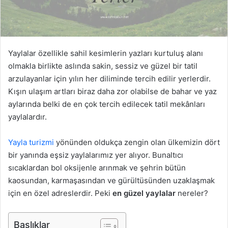
ö
n
d
e
r
Yaylalar özellikle sahil kesimlerin yazları kurtuluş alanı
m
olmakla birlikte aslında sakin, sessiz ve güzel bir tatil
e
arzulayanlar için yılın her diliminde tercih edilir yerlerdir.
k
Kışın ulaşım artları biraz daha zor olabilse de bahar ve yaz
aylarında belki de en çok tercih edilecek tatil mekânları
yaylalardır.
Yayla turizmi
yönünden oldukça zengin olan ülkemizin dört
bir yanında eşsiz yaylalarımız yer alıyor. Bunaltıcı
sıcaklardan bol oksijenle arınmak ve şehrin bütün
kaosundan, karmaşasından ve gürültüsünden uzaklaşmak
için en özel adreslerdir. Peki
en güzel yaylalar
nereler?
Başlıklar