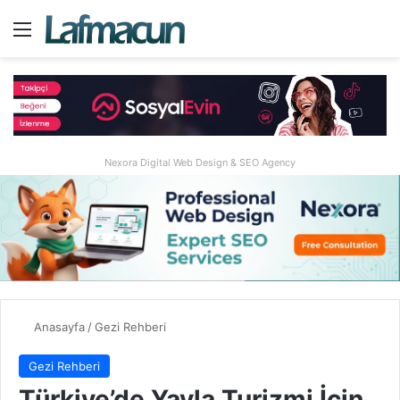
Menü
A
Nexora Digital Web Design & SEO Agency
Anasayfa
/
Gezi Rehberi
Gezi Rehberi
Türkiye’de Yayla Turizmi İçin