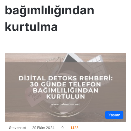
bağımlılığından
kurtulma
Yaşam
Stevenket
29 Ekim 2024
0
1.123