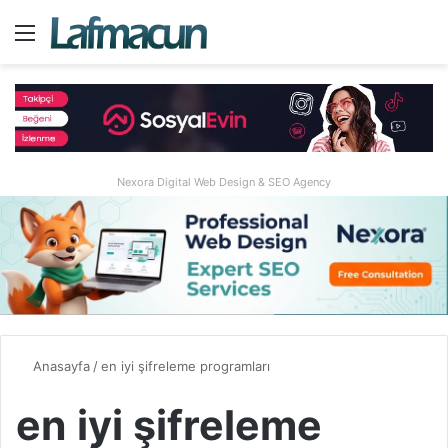
Menü
A
Nexora Digital Web Design & SEO Agency
Anasayfa
/
en iyi şifreleme programları
en iyi şifreleme