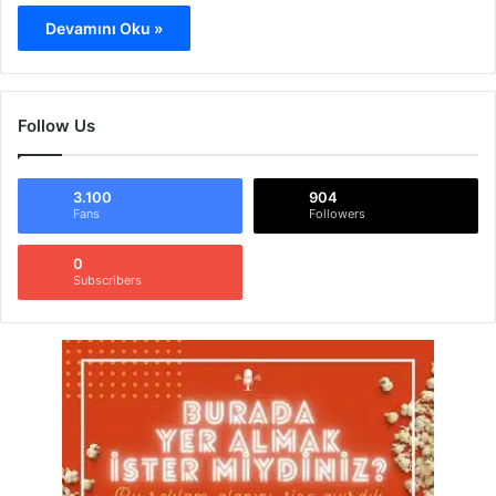
Devamını Oku »
Follow Us
3.100
904
Fans
Followers
0
Subscribers