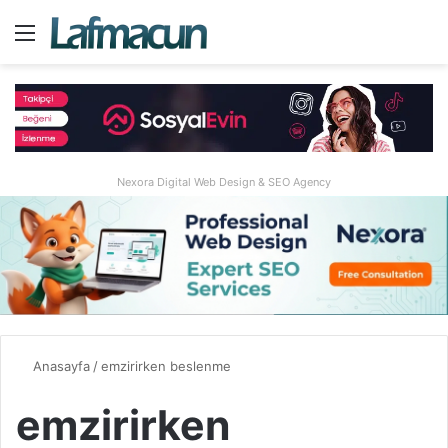
Menü
A
Nexora Digital Web Design & SEO Agency
Anasayfa
/
emzirirken beslenme
emzirirken