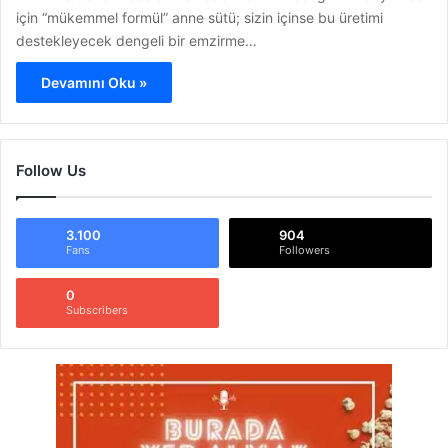
için “mükemmel formül” anne sütü; sizin içinse bu üretimi
destekleyecek dengeli bir emzirme…
Devamını Oku »
Follow Us
3.100
904
Fans
Followers
0
Subscribers