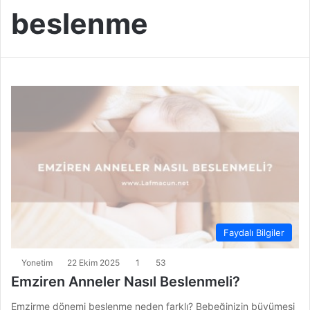
beslenme
Faydalı Bilgiler
Yonetim
22 Ekim 2025
1
53
Emziren Anneler Nasıl Beslenmeli?
Emzirme dönemi beslenme neden farklı? Bebeğinizin büyümesi