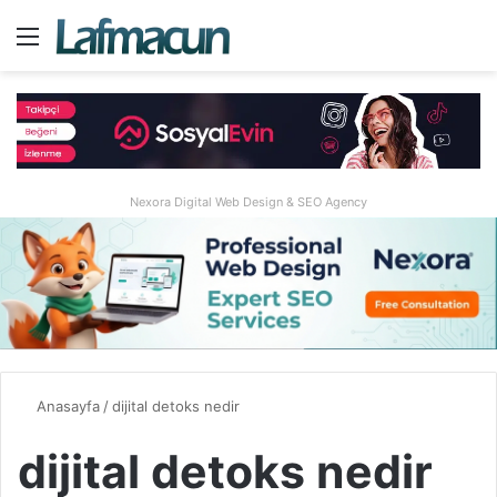
Menü
A
Nexora Digital Web Design & SEO Agency
Anasayfa
/
dijital detoks nedir
dijital detoks nedir