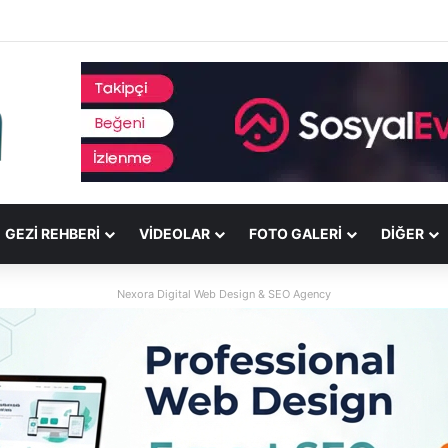
GEZI REHBERI
VIDEOLAR
FOTO GALERI
DİĞER
Nexora Digital Web Design & SEO Agency