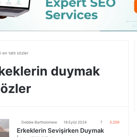
 en tatlı sözler
erkeklerin duymak
sözler
Debbie Bartholomew
18 Eylül 2024
7
3.259
Erkeklerin Sevişirken Duymak