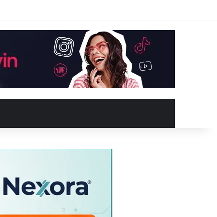
Facebook
X
YouTube
Instagram
Kayıt Ol
Rastgele Makale
Kenar Bölme
Rastgele Makale