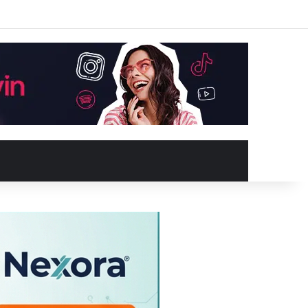
Facebook
X
YouTube
Instagram
Kayıt Ol
Rastgele Makale
Kenar Bölme
Rastgele Makale