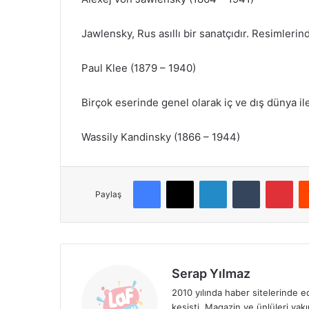
Jawlensky, Rus asıllı bir sanatçıdır. Resimleri
Paul Klee (1879 – 1940)
Birçok eserinde genel olarak iç ve dış dünya ile 
Wassily Kandinsky (1866 – 1944)
Facebook
X
LinkedIn
Tumblr
Pinterest
Paylaş
Serap Yılmaz
2010 yılında haber sitelerinde 
kesişti. Magazin ve ünlüleri y