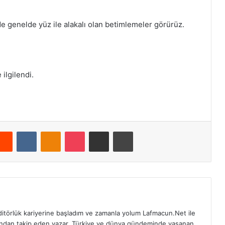
nde genelde yüz ile alakalı olan betimlemeler görürüz.
ilgilendi.
Reddit
VKontakte
Odnoklassniki
Pocket
E-Posta ile paylaş
Yazdır
editörlük kariyerine başladım ve zamanla yolum Lafmacun.Net ile
akından takip eden yazar, Türkiye ve dünya gündeminde yaşanan