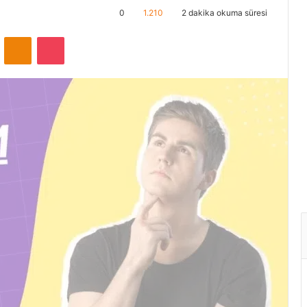
0
1.210
2 dakika okuma süresi
ontakte
Odnoklassniki
Pocket