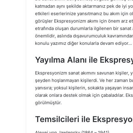
katmadan aynı şekilde aktarmanız pek de iyi 
etkileri eserlerinize yansıtmanız bu akım için 
görüşler Ekspresyonizm akımı için önem arz e
etrafında oluşan durumlarla ilgilenen bir sanat
önemlidir, aslında dışavurumculuk kavramından
konulu yazımız diğer konularla devam ediyor…
Yayılma Alanı ile Ekspre
Ekspresyonizm sanat akımını savunan kişiler, ya
şeyden hoşlanmayan kişilerdi. Ve her zaman bunl
yanısıra; yoksul kişilerin, sokakta yaşayan insa
olarak onlara destek olmak için çabaladılar. E
görülmüştür.
Temsilcileri ile Ekspresy
Alexej von Jawlensky (1864 – 1941)