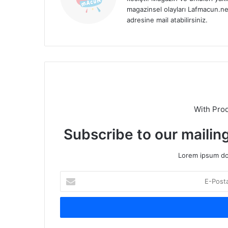
magazinsel olayları Lafmacun.ne
adresine mail atabilirsiniz.
With Pro
Subscribe to our mailing
Lorem ipsum dol
E
-
P
o
s