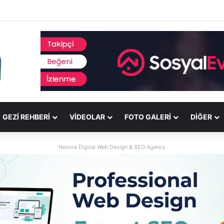
GEZI REHBERI
VIDEOLAR
FOTO GALERI
DİĞER
Nexora Digital Web Design & SEO Agency