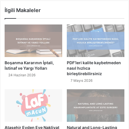
l
y
İlgili Makaleler
a
d
k
a
l
l
a
a
r
r
Ç
ı
i
N
z
e
e
l
Boşanma Kararının İptali,
PDF’leri kalite kaybetmeden
r
e
İstinaf ve Yargı Yolları
nasıl hızlıca
e
r
birleştirebilirsiniz
24 Haziran 2026
k
d
7 Mayıs 2026
1
i
0
r
S
?
e
v
i
m
l
Ataşehir Evden Eve Nakliyat
Natural and Long-Lasting