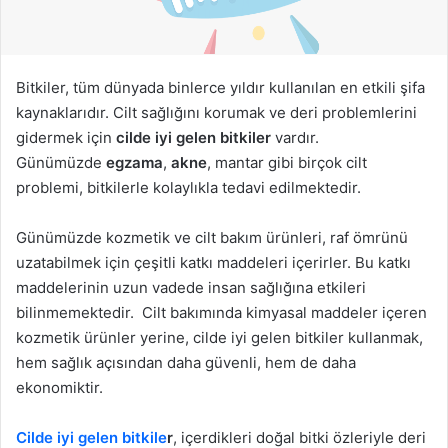
ö
n
d
e
Bitkiler, tüm dünyada binlerce yıldır kullanılan en etkili şifa
r
kaynaklarıdır. Cilt sağlığını korumak ve deri problemlerini
m
gidermek için
cilde iyi gelen bitkiler
vardır.
e
Günümüzde
egzama
,
akne
, mantar gibi birçok cilt
k
problemi, bitkilerle kolaylıkla tedavi edilmektedir.
Günümüzde kozmetik ve cilt bakım ürünleri, raf ömrünü
uzatabilmek için çeşitli katkı maddeleri içerirler. Bu katkı
maddelerinin uzun vadede insan sağlığına etkileri
bilinmemektedir. Cilt bakımında kimyasal maddeler içeren
kozmetik ürünler yerine, cilde iyi gelen bitkiler kullanmak,
hem sağlık açısından daha güvenli, hem de daha
ekonomiktir.
Cilde iyi gelen bitkile
r
, içerdikleri doğal bitki özleriyle deri