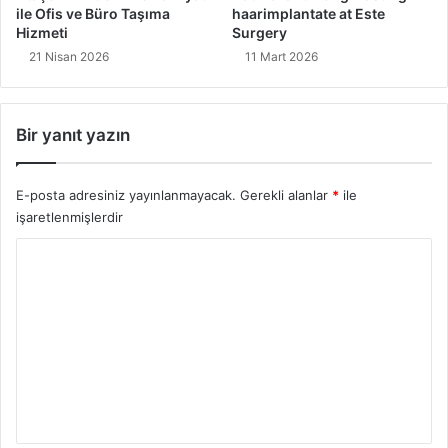
i
ile Ofis ve Büro Taşıma
haarimplantate at Este
H
Hizmeti
Surgery
a
21 Nisan 2026
11 Mart 2026
y
v
a
Bir yanıt yazın
n
Y
a
E-posta adresiniz yayınlanmayacak.
Gerekli alanlar
*
ile
r
işaretlenmişlerdir
a
t
Y
ı
n
o
r
u
m
*