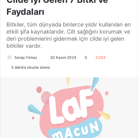
Faydaları
Bitkiler, tüm dünyada binlerce yıldır kullanılan en
etkili şifa kaynaklarıdır. Cilt sağlığını korumak ve
deri problemlerini gidermek için cilde iyi gelen
bitkiler vardır.
Serap Yılmaz
B
20 Kasım 2024
0
2.053
i
3 dakika okuma süresi
r
e
-
p
o
s
t
a
g