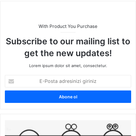
With Product You Purchase
Subscribe to our mailing list to
get the new updates!
Lorem ipsum dolor sit amet, consectetur.
E
-
P
o
s
t
a
a
Ç
d
o
r