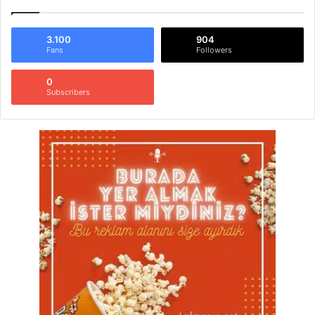
3.100
904
Fans
Followers
0
Subscribers