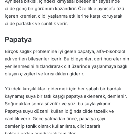
Aynısefa bitkisi, içindeki kimyasal bileşenler sayesinde
cilde genç bir görünüm kazandırır. Özellikle aynısefa özü
içeren kremler, cildi yaşlanma etkilerine karşı koruyarak
cilde parlaklık ve canlılık verir.
Papatya
Birçok sağlık problemine iyi gelen papatya, alfa-bisobolol
adı verilen bileşenler içerir. Bu bileşenler, deri hücrelerinin
yenilenmesini hızlandırarak cilt üzerinde yaşlanmaya bağlı
oluşan çizgileri ve kırışıklıkları giderir.
Yüzdeki kırışıklıkları gidermek için her sabah bir bardak
kaynamış suya bir tatlı kaşığı papatya eklenerek, demlenir.
Soğuduktan sonra süzülür ve yüz, bu suyla yıkanır.
Papatya suyu düzenli kullanıldığında cilde tazelik ve
canlılık verir. Gece yatmadan önce, papatya çayı
demlenip
tonik
olarak kullanılırsa, cildi zararlı
bakterilerden arındırarak temizler.