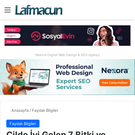
Menü
A
Nexora Digital Web Design & SEO Agency
Anasayfa
/
Faydalı Bilgiler
Faydalı Bilgiler
Cilde İyi Gelen 7 Bitki ve