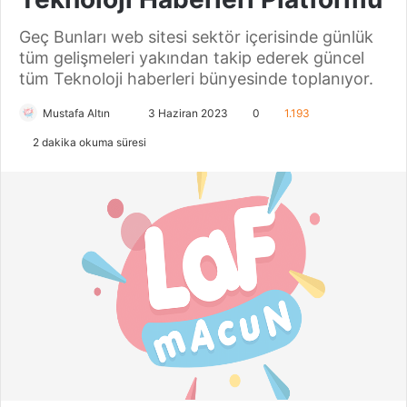
Geç Bunları web sitesi sektör içerisinde günlük
tüm gelişmeleri yakından takip ederek güncel
tüm Teknoloji haberleri bünyesinde toplanıyor.
Mustafa Altın
B
3 Haziran 2023
0
1.193
i
2 dakika okuma süresi
r
e
-
p
o
s
t
a
g
ö
n
d