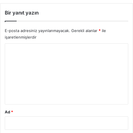
ç
i
Bir yanıt yazın
n
:
Y
E-posta adresiniz yayınlanmayacak.
Gerekli alanlar
*
ile
e
işaretlenmişlerdir
m
e
Y
k
.
o
c
r
o
u
m
m
*
Ad
*