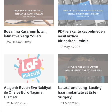
P
r
a
t
i
k
Boşanma Kararının İptali,
PDF’leri kalite kaybetmeden
Y
İstinaf ve Yargı Yolları
nasıl hızlıca
e
birleştirebilirsiniz
24 Haziran 2026
m
7 Mayıs 2026
e
k
T
a
r
i
f
l
Ataşehir Evden Eve Nakliyat
Natural and Long-Lasting
e
ile Ofis ve Büro Taşıma
haarimplantate at Este
r
Hizmeti
Surgery
i
21 Nisan 2026
11 Mart 2026
İ