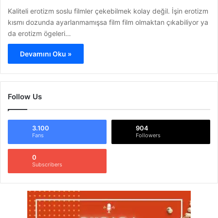
Kaliteli erotizm soslu filmler çekebilmek kolay değil. İşin erotizm
kısmı dozunda ayarlanmamışsa film film olmaktan çıkabiliyor ya
da erotizm ögeleri…
Devamını Oku »
Follow Us
3.100
904
Fans
Followers
0
Subscribers