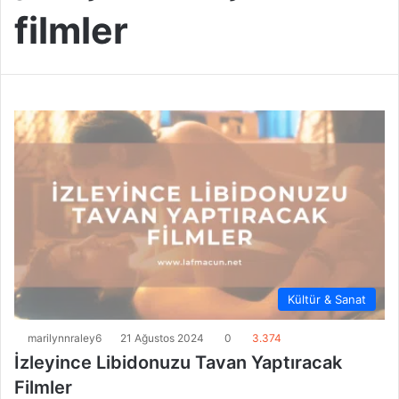
filmler
Kültür & Sanat
marilynnraley6
21 Ağustos 2024
0
3.374
İzleyince Libidonuzu Tavan Yaptıracak
Filmler