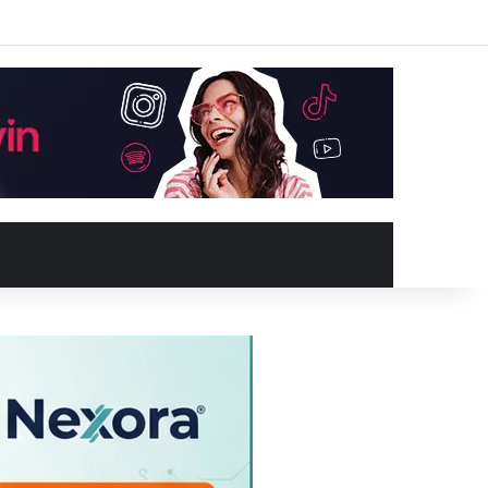
Facebook
X
YouTube
Instagram
Kayıt Ol
Rastgele Makale
Kenar Bölme
Rastgele Makale