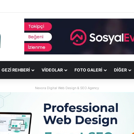
GEZI REHBERI
VIDEOLAR
FOTO GALERI
DİĞER
Nexora Digital Web Design & SEO Agency