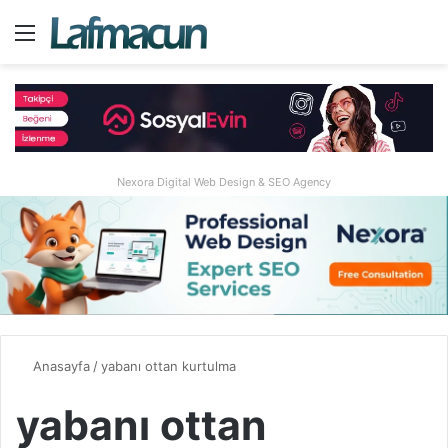
Menü
A
Nexora Digital Web Design & SEO Agency
Anasayfa
/
yabanı ottan kurtulma
yabanı ottan