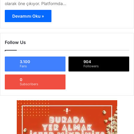
olarak öne çıkıyor. Platformda…
Devamını Oku »
Follow Us
3.100
904
Fans
Followers
0
Subscribers