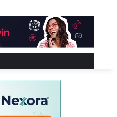
Facebook
X
YouTube
Instagram
Kayıt Ol
Rastgele Makale
Kenar Bölme
Rastgele Makale