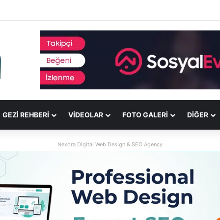
GEZI REHBERI
VIDEOLAR
FOTO GALERI
DİĞER
Nexora Digital Web Design & SEO Agency