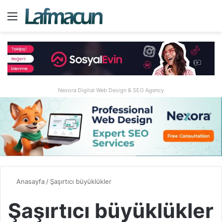
Menü
A
Nexora Digital Web Design & SEO Agency
Anasayfa
/
Şaşırtıcı büyüklükler
Şaşırtıcı büyüklükler