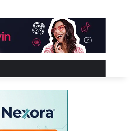
Facebook
X
YouTube
Instagram
Kayıt Ol
Rastgele Makale
Kenar Bölme
Rastgele Makale