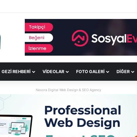
GEZI REHBERI
VIDEOLAR
FOTO GALERI
DİĞER
Nexora Digital Web Design & SEO Agency