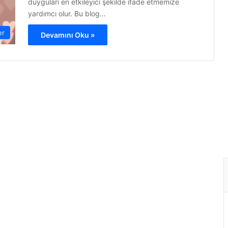
duyguları en etkileyici şekilde ifade etmemize
yardımcı olur. Bu blog…
er
Devamını Oku »